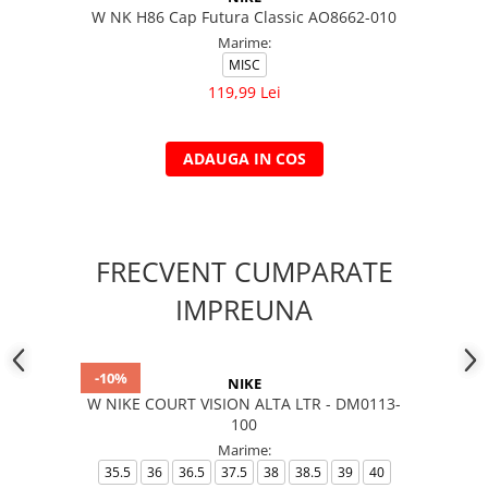
W NK H86 Cap Futura Classic AO8662-010
Marime:
MISC
119,99 Lei
ADAUGA IN COS
FRECVENT CUMPARATE
IMPREUNA
-10%
NIKE
W NIKE COURT VISION ALTA LTR - DM0113-
100
Marime:
35.5
36
36.5
37.5
38
38.5
39
40