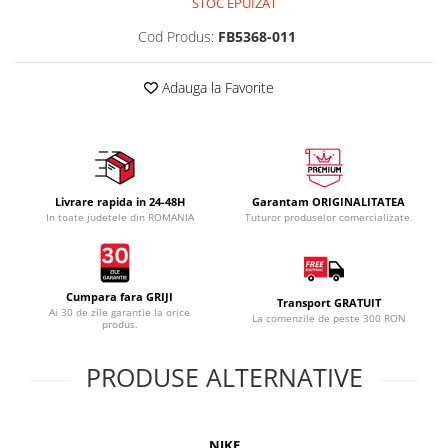
STOC EPUIZAT
Cod Produs:
FB5368-011
Adauga la Favorite
Livrare rapida in 24-48H
Garantam ORIGINALITATEA
In toate judetele din ROMANIA
Tuturor produselor comercializate.
Cumpara fara GRIJI
Transport GRATUIT
Ai 30 de zile garantie la orice
La comenzile de peste 300 RON
produs.
PRODUSE ALTERNATIVE
NIKE