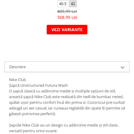
40.5
42
409,99 Lei
368,99 Lei
VEZI VARIANTE
Descriere
Nike Club
Șapcă Unstructured Futura Wash
O șapcă clasică cu adâncime medie și multiple opțiuni de stil,
această șapcă Nike Club este realizată din twill de bumbac neted,
spălat ușor pentru confort încă din prima zi. Cozorocul pre-curbat
adaugă un aer casual, iar cureaua reglabilă din spate îți permite să
găsești potrivirea perfectă.
Șepcile Nike Club au un design cu adâncime medie și stil clasic,
versatil pentru orice ocazie.