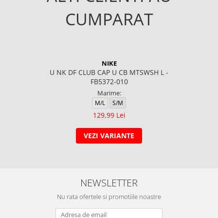
CUMPARAT
NIKE
U NK DF CLUB CAP U CB MTSWSH L -
FB5372-010
Marime:
M/L
S/M
129,99 Lei
VEZI VARIANTE
NEWSLETTER
Nu rata ofertele si promotiile noastre