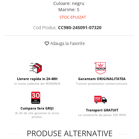
Culoare
:
negru
Marime
:
S
STOC EPUIZAT
Cod Produs:
CC980-245091-07320
Adauga la Favorite
Livrare rapida in 24-48H
Garantam ORIGINALITATEA
In toate judetele din ROMANIA
Tuturor produselor comercializate.
Cumpara fara GRIJI
Transport GRATUIT
Ai 30 de zile garantie la orice
La comenzile de peste 300 RON
produs.
PRODUSE ALTERNATIVE