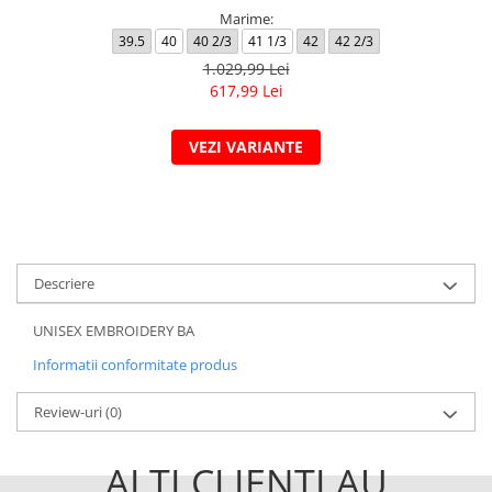
Marime:
39.5
40
40 2/3
41 1/3
42
42 2/3
1.029,99 Lei
617,99 Lei
VEZI VARIANTE
Descriere
UNISEX EMBROIDERY BA
Informatii conformitate produs
Review-uri
(0)
ALTI CLIENTI AU