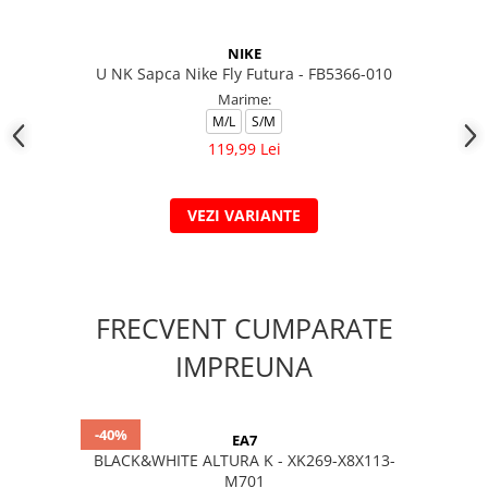
NIKE
U NK Sapca Nike Fly Futura - FB5366-010
Marime:
M/L
S/M
119,99 Lei
VEZI VARIANTE
FRECVENT CUMPARATE
IMPREUNA
-40%
EA7
BLACK&WHITE ALTURA K - XK269-X8X113-
M701