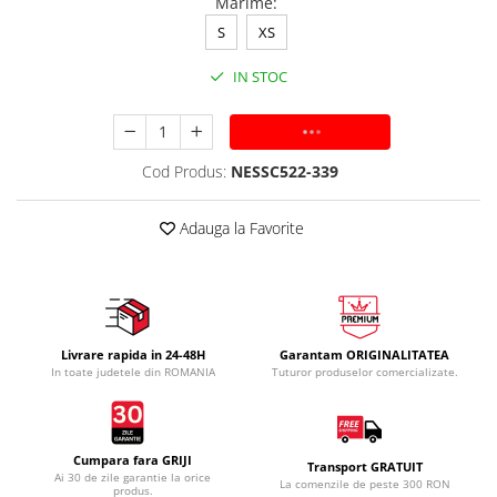
Marime
:
S
XS
IN STOC
ADAUGA IN COS
Cod Produs:
NESSC522-339
Adauga la Favorite
Livrare rapida in 24-48H
Garantam ORIGINALITATEA
In toate judetele din ROMANIA
Tuturor produselor comercializate.
Cumpara fara GRIJI
Transport GRATUIT
Ai 30 de zile garantie la orice
La comenzile de peste 300 RON
produs.