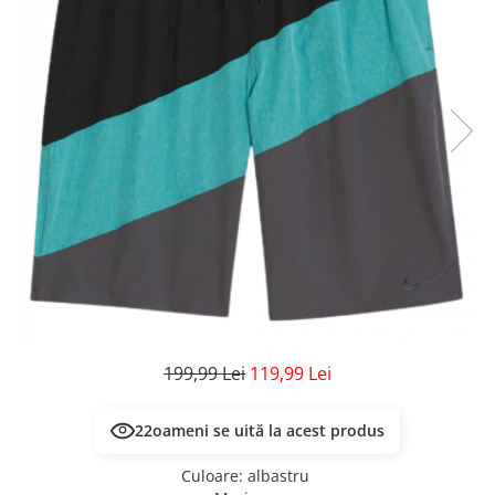
Veste
Pantaloni
Treninguri
Pantaloni scurți
Tricouri
Rochii/Fuste
Veste
Treninguri
Tricouri
Veste
199,99 Lei
119,99 Lei
22
oameni se uită la acest produs
Culoare
:
albastru