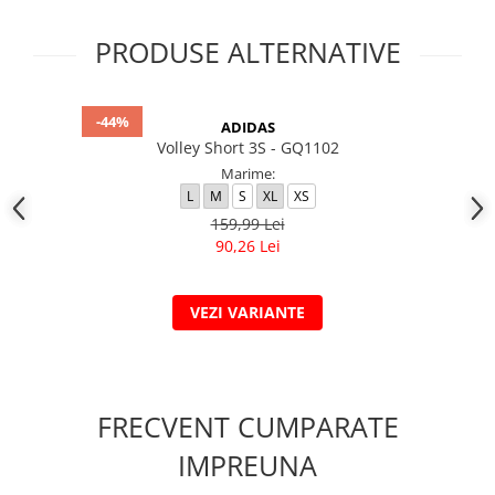
PRODUSE ALTERNATIVE
-44%
ADIDAS
Volley Short 3S - GQ1102
Marime:
L
M
S
XL
XS
159,99 Lei
90,26 Lei
VEZI VARIANTE
FRECVENT CUMPARATE
IMPREUNA