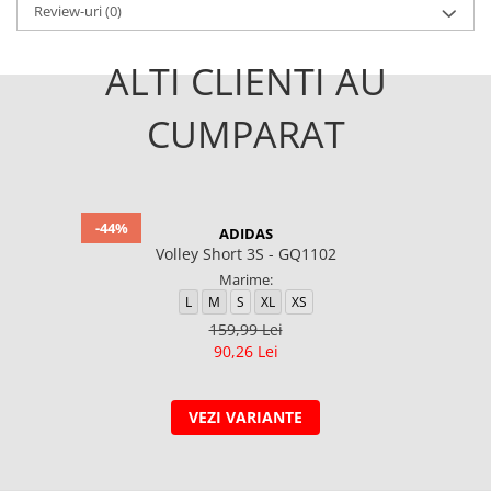
Review-uri
(0)
ALTI CLIENTI AU
CUMPARAT
-44%
ADIDAS
Volley Short 3S - GQ1102
Marime:
L
M
S
XL
XS
159,99 Lei
90,26 Lei
VEZI VARIANTE