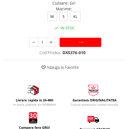
Culoare
:
Gri
Marime
:
M
S
XL
IN STOC
ADAUGA IN COS
Cod Produs:
DX5376-010
Adauga la Favorite
Livrare rapida in 24-48H
Garantam ORIGINALITATEA
In toate judetele din ROMANIA
Tuturor produselor comercializate.
Cumpara fara GRIJI