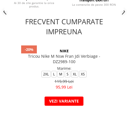
Transport GRATUIT
Ai 30 de zile garantie la orice
La comenzile de peste 300 RON
produs.
FRECVENT CUMPARATE
IMPREUNA
-20%
NIKE
Tricou Nike M Nsw Fran Jdi Verbiage -
DZ2989-100
Marime:
2XL
L
M
S
XL
XS
119,99 Lei
95,99 Lei
VEZI VARIANTE