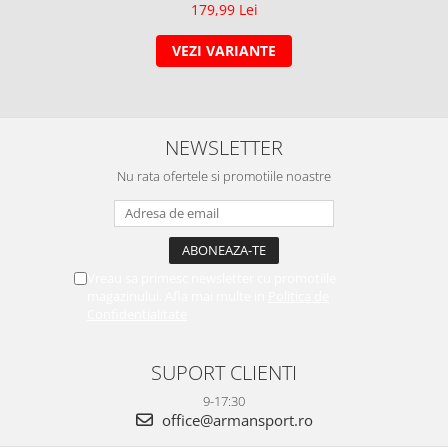
179,99 Lei
VEZI VARIANTE
NEWSLETTER
Nu rata ofertele si promotiile noastre
Vreau sa primesc newsletter cu promotiile
magazinului. Afla mai multe in
Politica de
Confidentialitate
SUPORT CLIENTI
9-17:30
office@armansport.ro