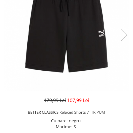
Veste
Pantaloni
Treninguri
Pantaloni scurți
Tricouri
Rochii/Fuste
Veste
Treninguri
Tricouri
Veste
179,99 Lei
107,99 Lei
BETTER CLASSICS Relaxed Shorts 7" TR PUM
Culoare
:
negru
Marime
:
S