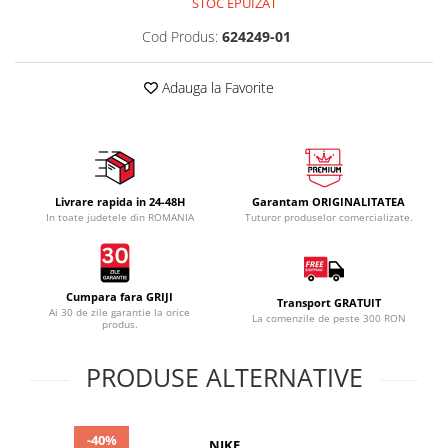
STOC EPUIZAT
Cod Produs:
624249-01
Adauga la Favorite
Livrare rapida in 24-48H
Garantam ORIGINALITATEA
In toate judetele din ROMANIA
Tuturor produselor comercializate.
Cumpara fara GRIJI
Transport GRATUIT
Ai 30 de zile garantie la orice
La comenzile de peste 300 RON
produs.
PRODUSE ALTERNATIVE
-40%
NIKE