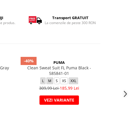
JI
Transport GRATUIT
ce produs.
La comenzile de peste 300 RON
-40%
-41%
PUMA
 Gray
Clean Sweat Suit FL Puma Black -
TUTA PO
585841-01
L
M
S
XS
XXL
389,
309,99 Lei
185,99 Lei
VEZI VARIANTE
V