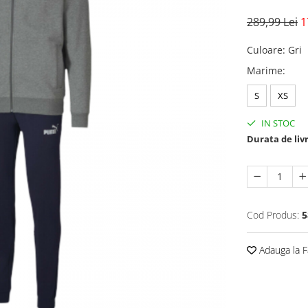
289,99 Lei
1
Culoare
:
Gri
Marime
:
S
XS
IN STOC
Durata de liv
Cod Produs:
5
Adauga la F