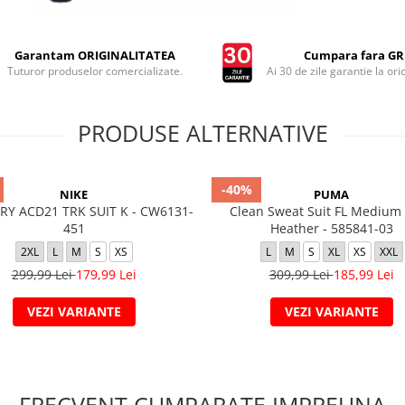
Garantam ORIGINALITATEA
Cumpara fara GRI
Tuturor produselor comercializate.
Ai 30 de zile garantie la ori
PRODUSE ALTERNATIVE
-40%
NIKE
PUMA
RY ACD21 TRK SUIT K - CW6131-
Clean Sweat Suit FL Medium
451
Heather - 585841-03
2XL
L
M
S
XS
L
M
S
XL
XS
XXL
299,99 Lei
179,99 Lei
309,99 Lei
185,99 Lei
VEZI VARIANTE
VEZI VARIANTE