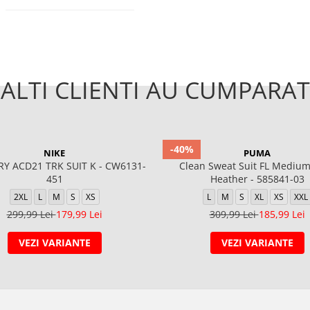
ALTI CLIENTI AU CUMPARAT
-40%
NIKE
PUMA
Y ACD21 TRK SUIT K - CW6131-
Clean Sweat Suit FL Medium
451
Heather - 585841-03
2XL
L
M
S
XS
L
M
S
XL
XS
XXL
299,99 Lei
179,99 Lei
309,99 Lei
185,99 Lei
VEZI VARIANTE
VEZI VARIANTE