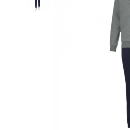
Veste
Pantaloni
Treninguri
Pantaloni scurți
Tricouri
Rochii/Fuste
Veste
Treninguri
Tricouri
Veste