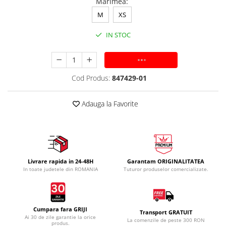
Marimea
:
M
XS
IN STOC
ADAUGA IN COS
Cod Produs:
847429-01
Adauga la Favorite
Livrare rapida in 24-48H
Garantam ORIGINALITATEA
In toate judetele din ROMANIA
Tuturor produselor comercializate.
Cumpara fara GRIJI
Transport GRATUIT
Ai 30 de zile garantie la orice
La comenzile de peste 300 RON
produs.