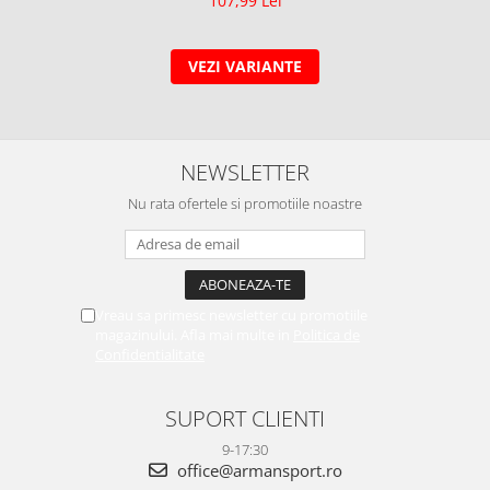
107,99 Lei
VEZI VARIANTE
NEWSLETTER
Nu rata ofertele si promotiile noastre
Vreau sa primesc newsletter cu promotiile
magazinului. Afla mai multe in
Politica de
Confidentialitate
SUPORT CLIENTI
9-17:30
office@armansport.ro