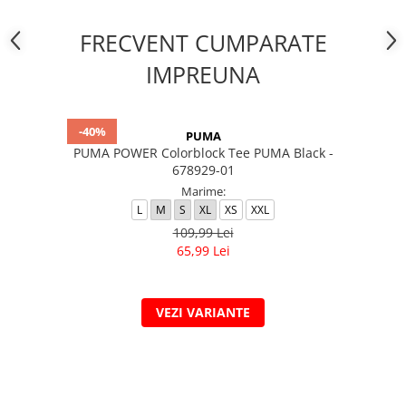
FRECVENT CUMPARATE
IMPREUNA
-40%
PUMA
PUMA POWER Colorblock Tee PUMA Black -
678929-01
Marime:
L
M
S
XL
XS
XXL
109,99 Lei
65,99 Lei
VEZI VARIANTE