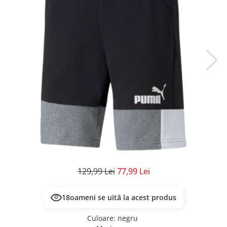
Veste
Pantaloni
Treninguri
Pantaloni scurți
Tricouri
Rochii/Fuste
Veste
Treninguri
Tricouri
Veste
129,99 Lei
77,99 Lei
18
oameni se uită la acest produs
Culoare
:
negru