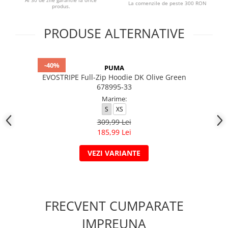
Ai 30 de zile garantie la orice
La comenzile de peste 300 RON
produs.
PRODUSE ALTERNATIVE
-40%
PUMA
EVOSTRIPE Full-Zip Hoodie DK Olive Green
678995-33
Marime:
S
XS
309,99 Lei
185,99 Lei
VEZI VARIANTE
FRECVENT CUMPARATE
IMPREUNA