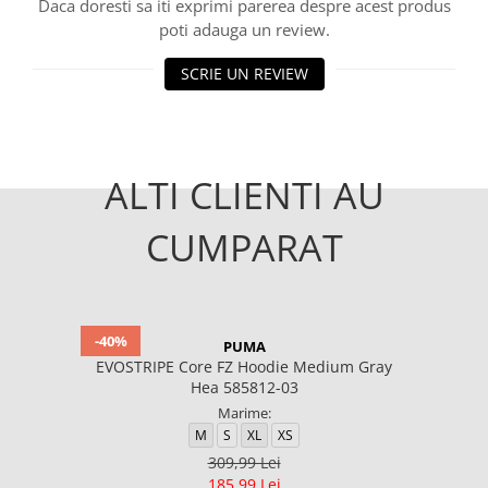
Daca doresti sa iti exprimi parerea despre acest produs
poti adauga un review.
SCRIE UN REVIEW
ALTI CLIENTI AU
CUMPARAT
-40%
PUMA
EVOSTRIPE Core FZ Hoodie Medium Gray
Hea 585812-03
Marime:
M
S
XL
XS
309,99 Lei
185,99 Lei