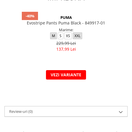
-40%
PUMA
Evostripe Pants Puma Black - 849917-01
Marime:
M
S
XS
XXL
229,99 Lei
137,99 Lei
VEZI VARIANTE
Review-uri
(0)