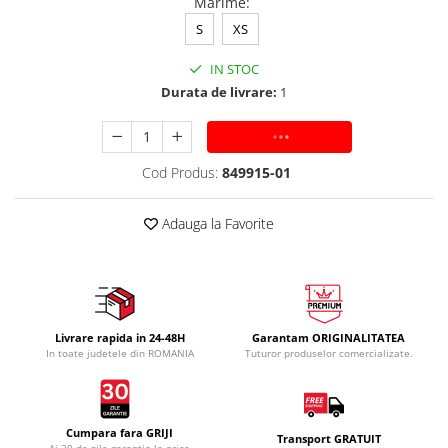
Marime
:
S
XS
IN STOC
Durata de livrare:
1
ADAUGA IN COS
Cod Produs:
849915-01
Adauga la Favorite
Livrare rapida in 24-48H
Garantam ORIGINALITATEA
In toate judetele din ROMANIA
Tuturor produselor comercializate.
Cumpara fara GRIJI
Transport GRATUIT