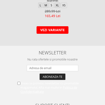
Marime:
L
M
S
XL
XS
289,99 Lei
165,49 Lei
VEZI VARIANTE
NEWSLETTER
Nu rata ofertele si promotiile noastre
Vreau sa primesc newsletter cu promotiile
magazinului. Afla mai multe in
Politica de
Confidentialitate