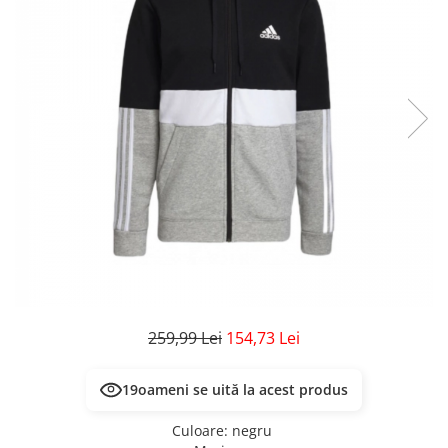
Veste
Pantaloni
Treninguri
Pantaloni scurți
Tricouri
Rochii/Fuste
Veste
Treninguri
Tricouri
Veste
259,99 Lei
154,73 Lei
19
oameni se uită la acest produs
Culoare
:
negru