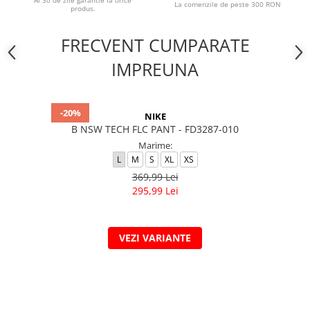
Ai 30 de zile garantie la orice
La comenzile de peste 300 RON
produs.
FRECVENT CUMPARATE
IMPREUNA
-20%
NIKE
B NSW TECH FLC PANT - FD3287-010
Marime:
L
M
S
XL
XS
369,99 Lei
295,99 Lei
VEZI VARIANTE