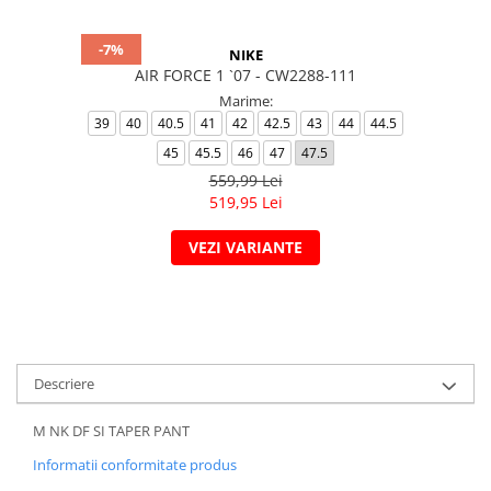
-7%
NIKE
AIR FORCE 1 `07 - CW2288-111
Marime:
39
40
40.5
41
42
42.5
43
44
44.5
45
45.5
46
47
47.5
559,99 Lei
519,95 Lei
VEZI VARIANTE
Descriere
M NK DF SI TAPER PANT
Informatii conformitate produs