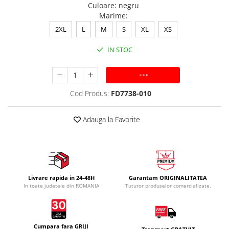
Culoare
:
negru
Marime
:
2XL
L
M
S
XL
XS
IN STOC
ADAUGA IN COS
Cod Produs:
FD7738-010
Adauga la Favorite
Livrare rapida in 24-48H
Garantam ORIGINALITATEA
In toate judetele din ROMANIA
Tuturor produselor comercializate.
Cumpara fara GRIJI