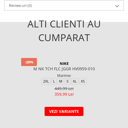
Review-uri
(0)
ALTI CLIENTI AU
CUMPARAT
-20%
NIKE
M NK TCH FLC JGGR HV0959-010
Marime:
2XL
L
M
S
XL
XS
449,99 Lei
359,99 Lei
VEZI VARIANTE