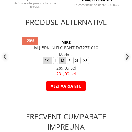
Transport GRATUIT
Ai 30 de zile garantie la orice
La comenzile de peste 300 RON
produs.
PRODUSE ALTERNATIVE
-20%
NIKE
M J BRKLN FLC PANT FV7277-010
Marime:
2XL
L
M
S
XL
XS
289,99 Lei
231,99 Lei
VEZI VARIANTE
FRECVENT CUMPARATE
IMPREUNA