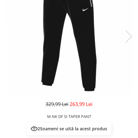
Veste
Pantaloni
Treninguri
Pantaloni scurți
Tricouri
Rochii/Fuste
Veste
Treninguri
Tricouri
Veste
329,99 Lei
263,99 Lei
M NK DF SI TAPER PANT
25
oameni se uită la acest produs