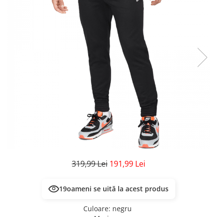
Veste
Pantaloni
Treninguri
Pantaloni scurți
Tricouri
Rochii/Fuste
Veste
Treninguri
Tricouri
Veste
319,99 Lei
191,99 Lei
19
oameni se uită la acest produs
Culoare
:
negru