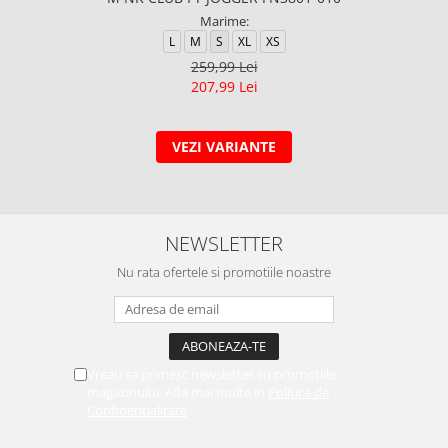
Marime:
L
M
S
XL
XS
259,99 Lei
207,99 Lei
VEZI VARIANTE
NEWSLETTER
Nu rata ofertele si promotiile noastre
Vreau sa primesc newsletter cu promotiile
magazinului. Afla mai multe in
Politica de
Confidentialitate