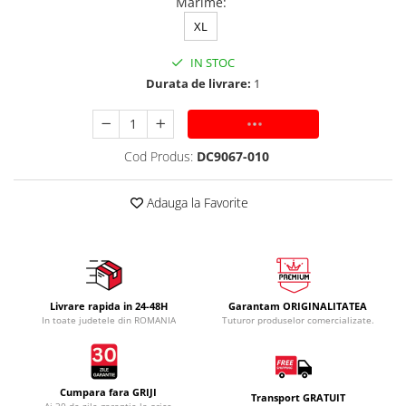
Marime
:
XL
IN STOC
Durata de livrare:
1
ADAUGA IN COS
Cod Produs:
DC9067-010
Adauga la Favorite
Livrare rapida in 24-48H
Garantam ORIGINALITATEA
In toate judetele din ROMANIA
Tuturor produselor comercializate.
Cumpara fara GRIJI
Transport GRATUIT