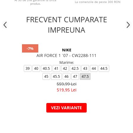
Ai 30 de zile garantie la orice
La comenzile de peste 300 RON
produs.
FRECVENT CUMPARATE
IMPREUNA
-7%
NIKE
AIR FORCE 1 `07 - CW2288-111
Marime:
39
40
40.5
41
42
42.5
43
44
44.5
45
45.5
46
47
47.5
559,99 Lei
519,95 Lei
VEZI VARIANTE