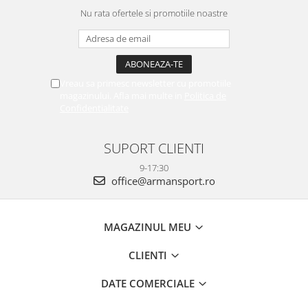
Nu rata ofertele si promotiile noastre
Vreau sa primesc newsletter cu promotiile
magazinului. Afla mai multe in
Politica de
Confidentialitate
SUPORT CLIENTI
9-17:30
office@armansport.ro
MAGAZINUL MEU
CLIENTI
DATE COMERCIALE