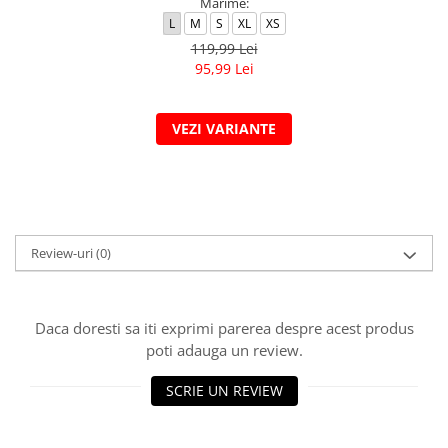
Marime:
L
M
S
XL
XS
119,99 Lei
95,99 Lei
VEZI VARIANTE
Review-uri
(0)
Daca doresti sa iti exprimi parerea despre acest produs
poti adauga un review.
SCRIE UN REVIEW