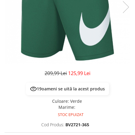
Veste
Pantaloni
Treninguri
Pantaloni scurți
Tricouri
Rochii/Fuste
Veste
Treninguri
Tricouri
Veste
209,99 Lei
125,99 Lei
19
oameni se uită la acest produs
Culoare
:
Verde
Marime
:
STOC EPUIZAT
Cod Produs:
BV2721-365