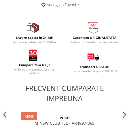
Adauga la Favorite
Livrare rapida in 24-48H
Garantam ORIGINALITATEA
In toate judetele din ROMANIA
Tuturor produselor comercializate.
Cumpara fara GRIJI
Transport GRATUIT
Ai 30 de zile garantie la orice
La comenzile de peste 300 RON
produs.
FRECVENT CUMPARATE
IMPREUNA
-20%
NIKE
M NSW CLUB TEE - AR4997-365