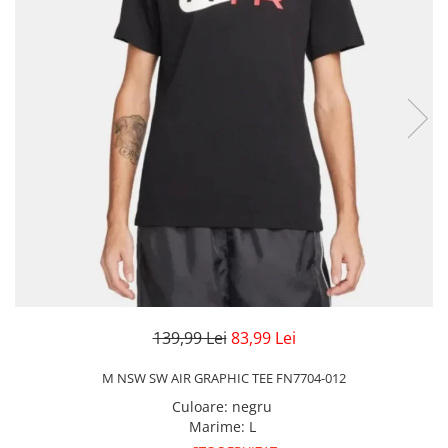
Veste
Pantaloni
Treninguri
Pantaloni scurți
Tricouri
Rochii/Fuste
Veste
Treninguri
Tricouri
Veste
139,99 Lei
83,99 Lei
M NSW SW AIR GRAPHIC TEE FN7704-012
Culoare
:
negru
Marime
:
L