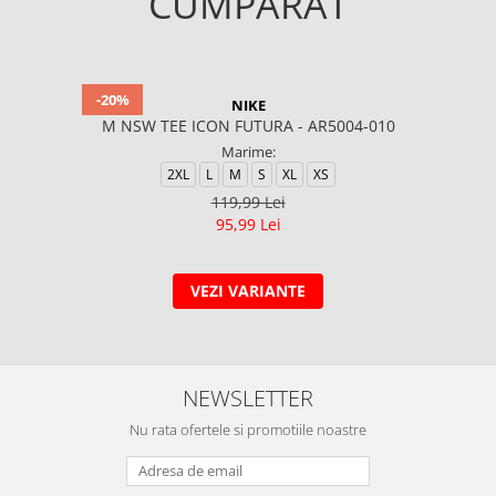
CUMPARAT
-20%
NIKE
M NSW TEE ICON FUTURA - AR5004-010
Marime:
2XL
L
M
S
XL
XS
119,99 Lei
95,99 Lei
VEZI VARIANTE
NEWSLETTER
Nu rata ofertele si promotiile noastre