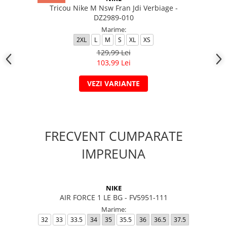
Tricou Nike M Nsw Fran Jdi Verbiage -
DZ2989-010
Marime:
2XL
L
M
S
XL
XS
129,99 Lei
103,99 Lei
VEZI VARIANTE
FRECVENT CUMPARATE
IMPREUNA
NIKE
AIR FORCE 1 LE BG - FV5951-111
Marime:
32
33
33.5
34
35
35.5
36
36.5
37.5