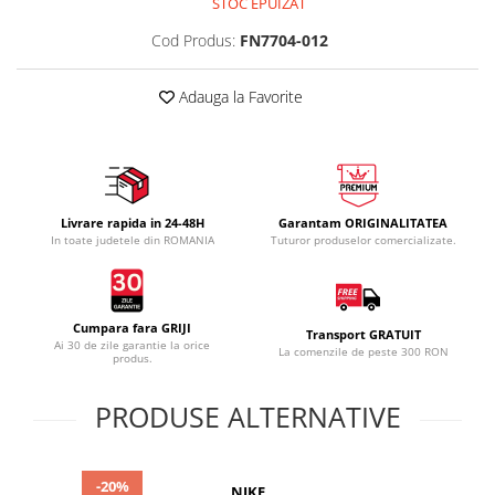
STOC EPUIZAT
Cod Produs:
FN7704-012
Adauga la Favorite
Livrare rapida in 24-48H
Garantam ORIGINALITATEA
In toate judetele din ROMANIA
Tuturor produselor comercializate.
Cumpara fara GRIJI
Transport GRATUIT
Ai 30 de zile garantie la orice
La comenzile de peste 300 RON
produs.
PRODUSE ALTERNATIVE
-20%
NIKE