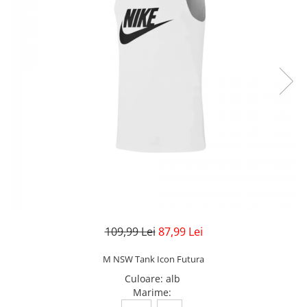
Veste
Pantaloni
Treninguri
Pantaloni scurți
Tricouri
Rochii/Fuste
Veste
Treninguri
Tricouri
Veste
109,99 Lei
87,99 Lei
M NSW Tank Icon Futura
Culoare
:
alb
Marime
: