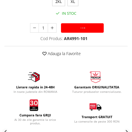
2XL
XL
IN STOC
ADAUGA IN COS
Cod Produs:
AR4991-101
Adauga la Favorite
Livrare rapida in 24-48H
Garantam ORIGINALITATEA
In toate judetele din ROMANIA
Tuturor produselor comercializate.
Cumpara fara GRIJI
Transport GRATUIT
Ai 30 de zile garantie la orice
La comenzile de peste 300 RON
produs.