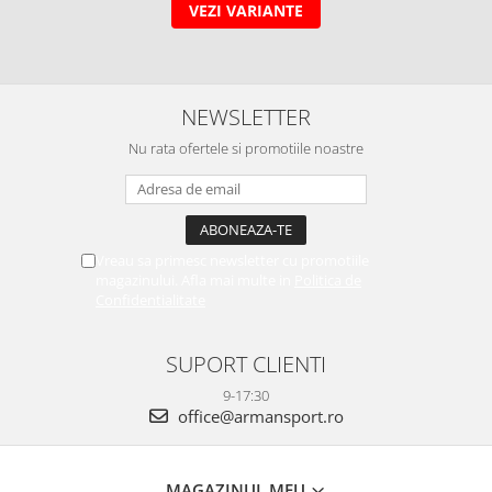
VEZI VARIANTE
NEWSLETTER
Nu rata ofertele si promotiile noastre
Vreau sa primesc newsletter cu promotiile
magazinului. Afla mai multe in
Politica de
Confidentialitate
SUPORT CLIENTI
9-17:30
office@armansport.ro
MAGAZINUL MEU