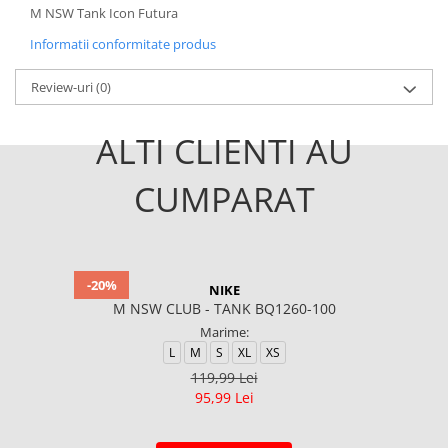
M NSW Tank Icon Futura
Informatii conformitate produs
Review-uri
(0)
ALTI CLIENTI AU
CUMPARAT
-20%
NIKE
M NSW CLUB - TANK BQ1260-100
Marime:
L
M
S
XL
XS
119,99 Lei
95,99 Lei