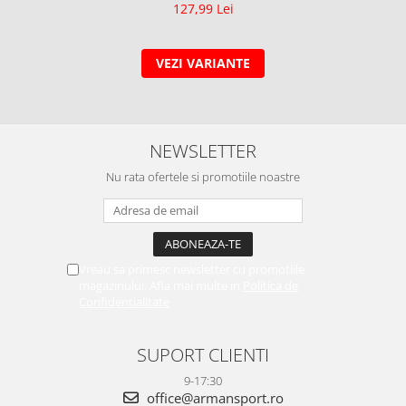
127,99 Lei
VEZI VARIANTE
NEWSLETTER
Nu rata ofertele si promotiile noastre
Vreau sa primesc newsletter cu promotiile
magazinului. Afla mai multe in
Politica de
Confidentialitate
SUPORT CLIENTI
9-17:30
office@armansport.ro