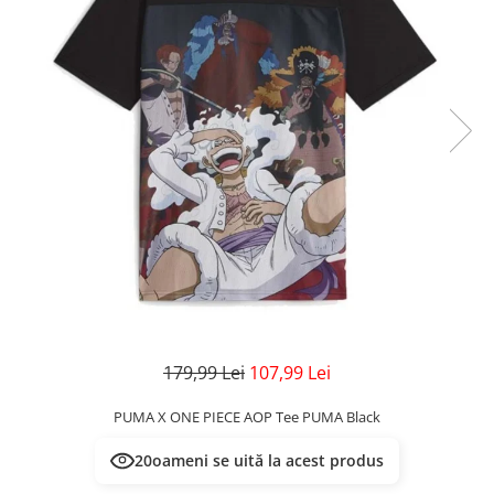
Veste
Pantaloni
Treninguri
Pantaloni scurți
Tricouri
Rochii/Fuste
Veste
Treninguri
Tricouri
Veste
179,99 Lei
107,99 Lei
PUMA X ONE PIECE AOP Tee PUMA Black
20
oameni se uită la acest produs