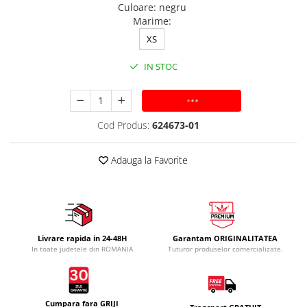
Culoare
:
negru
Marime
:
XS
IN STOC
ADAUGA IN COS
Cod Produs:
624673-01
Adauga la Favorite
Livrare rapida in 24-48H
Garantam ORIGINALITATEA
In toate judetele din ROMANIA
Tuturor produselor comercializate.
Cumpara fara GRIJI