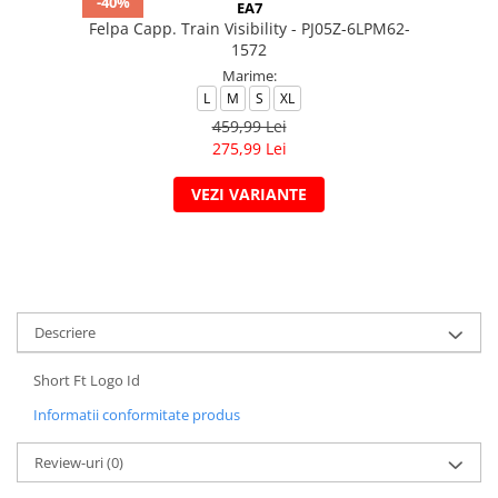
-40%
EA7
Felpa Capp. Train Visibility - PJ05Z-6LPM62-
1572
Marime:
L
M
S
XL
459,99 Lei
275,99 Lei
VEZI VARIANTE
Descriere
Short Ft Logo Id
Informatii conformitate produs
Review-uri
(0)