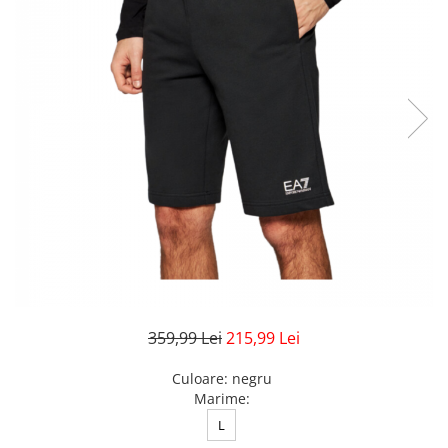
Veste
Pantaloni
Treninguri
Pantaloni scurți
Tricouri
Rochii/Fuste
Veste
Treninguri
Tricouri
Veste
359,99 Lei
215,99 Lei
Culoare
:
negru
Marime
:
L