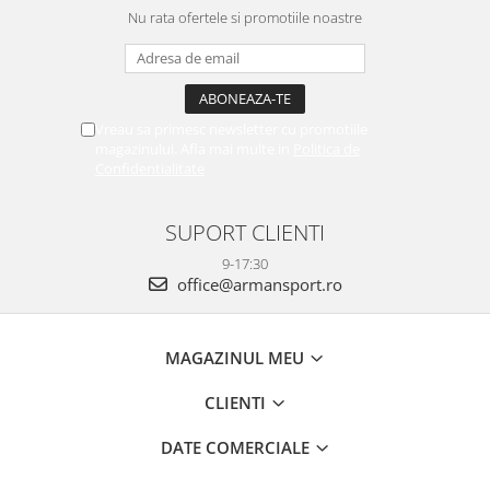
Nu rata ofertele si promotiile noastre
Vreau sa primesc newsletter cu promotiile
magazinului. Afla mai multe in
Politica de
Confidentialitate
SUPORT CLIENTI
9-17:30
office@armansport.ro
MAGAZINUL MEU
CLIENTI
DATE COMERCIALE