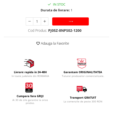
IN STOC
Durata de livrare:
1
ADAUGA IN COS
Cod Produs:
PJ05Z-8NPS02-1200
Adauga la Favorite
Livrare rapida in 24-48H
Garantam ORIGINALITATEA
In toate judetele din ROMANIA
Tuturor produselor comercializate.
Cumpara fara GRIJI
Transport GRATUIT
Ai 30 de zile garantie la orice
La comenzile de peste 300 RON
produs.