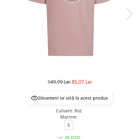
Veste
Pantaloni
Treninguri
Pantaloni scurți
Tricouri
Rochii/Fuste
Veste
Treninguri
Tricouri
Veste
149,99 Lei
85,07 Lei
20
oameni se uită la acest produs
Culoare
:
Roz
Marime
:
S
IN STOC