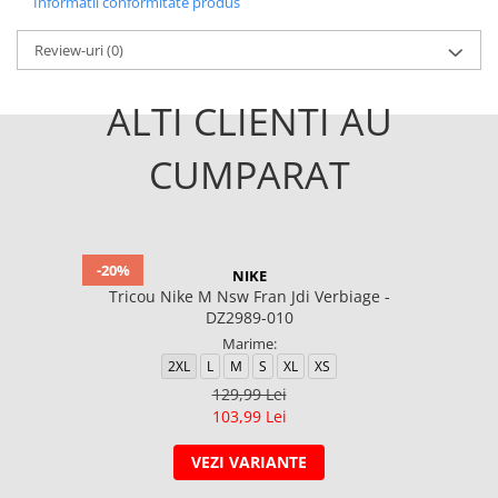
Informatii conformitate produs
Review-uri
(0)
ALTI CLIENTI AU
CUMPARAT
-20%
NIKE
Tricou Nike M Nsw Fran Jdi Verbiage -
DZ2989-010
Marime:
2XL
L
M
S
XL
XS
129,99 Lei
103,99 Lei
VEZI VARIANTE