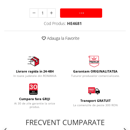
ADAUGA IN COS
Cod Produs:
HE4681
Adauga la Favorite
Livrare rapida in 24-48H
Garantam ORIGINALITATEA
In toate judetele din ROMANIA
Tuturor produselor comercializate.
Cumpara fara GRIJI
Transport GRATUIT
Ai 30 de zile garantie la orice
La comenzile de peste 300 RON
produs.
FRECVENT CUMPARATE