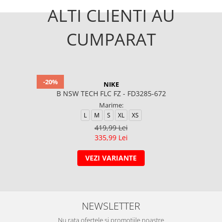
ALTI CLIENTI AU
CUMPARAT
-20%
NIKE
B NSW TECH FLC FZ - FD3285-672
Marime:
L
M
S
XL
XS
419,99 Lei
335,99 Lei
VEZI VARIANTE
NEWSLETTER
Nu rata ofertele si promotiile noastre