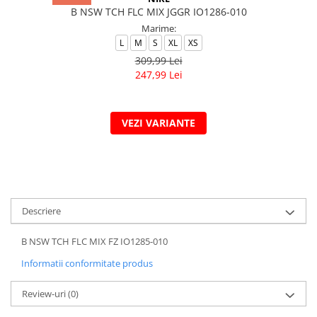
B NSW TCH FLC MIX JGGR IO1286-010
Marime:
L
M
S
XL
XS
309,99 Lei
247,99 Lei
VEZI VARIANTE
Descriere
B NSW TCH FLC MIX FZ IO1285-010
Informatii conformitate produs
Review-uri
(0)