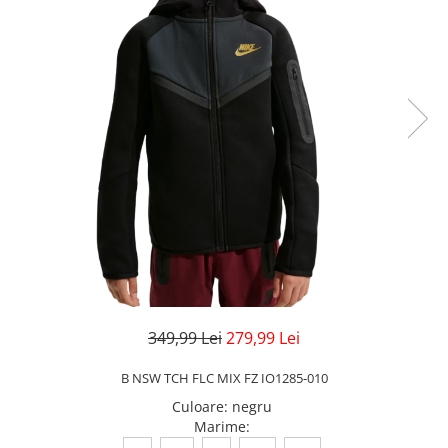
Veste
Pantaloni
Treninguri
Pantaloni scurți
Tricouri
Rochii/Fuste
Veste
Treninguri
Tricouri
Veste
349,99 Lei
279,99 Lei
B NSW TCH FLC MIX FZ IO1285-010
Culoare
:
negru
Marime
: