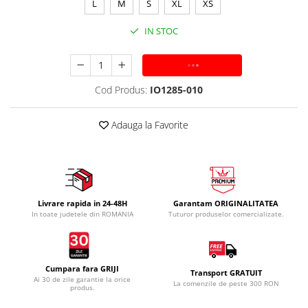
L
M
S
XL
XS
IN STOC
ADAUGA IN COS
Cod Produs:
IO1285-010
Adauga la Favorite
Livrare rapida in 24-48H
Garantam ORIGINALITATEA
In toate judetele din ROMANIA
Tuturor produselor comercializate.
Cumpara fara GRIJI
Transport GRATUIT
Ai 30 de zile garantie la orice
La comenzile de peste 300 RON
produs.