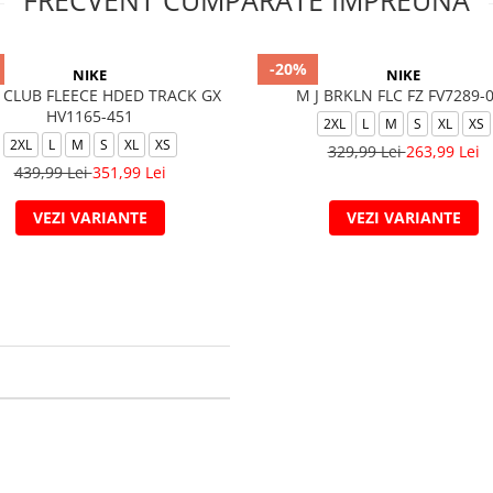
FRECVENT CUMPARATE IMPREUNA
-20%
NIKE
NIKE
 CLUB FLEECE HDED TRACK GX
M J BRKLN FLC FZ FV7289-
HV1165-451
2XL
L
M
S
XL
XS
2XL
L
M
S
XL
XS
329,99 Lei
263,99 Lei
439,99 Lei
351,99 Lei
VEZI VARIANTE
VEZI VARIANTE