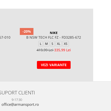
-20%
-20%
NIKE
67-010
B NSW TECH FLC FZ - FD3285-672
B NSW 
L
M
S
XL
XS
419,99 Lei
335,99 Lei
4
VEZI VARIANTE
SUPORT CLIENTI
9-17:30
office@armansport.ro