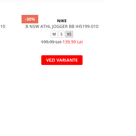
-30%
-20%
NIKE
010
B NSW ATHL JOGGER BB IH5199-010
M
S
XS
L
199,99 Lei
139,99 Lei
329,
VEZI VARIANTE
V