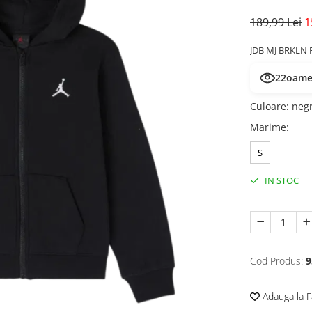
189,99 Lei
1
JDB MJ BRKLN 
22
oamen
Culoare
:
neg
Marime
:
S
IN STOC
Cod Produs:
9
Adauga la F