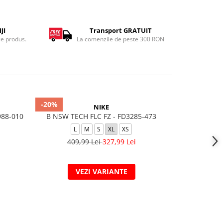
JI
Transport GRATUIT
ce produs.
La comenzile de peste 300 RON
-20%
-20%
NIKE
988-010
B NSW TECH FLC FZ - FD3285-473
B NSW TCH 
L
M
S
XL
XS
L
409,99 Lei
327,99 Lei
349,
VEZI VARIANTE
V