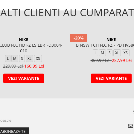
ALTI CLIENTI AU CUMPARAT
-20%
NIKE
NIKE
CLUB FLC HD FZ LS LBR FD3004-
B NSW TCH FLC FZ - PD HV58
010
L
M
S
XL
XS
L
M
S
XL
XS
359,99 Lei
287,99 Lei
229,99 Lei
160,99 Lei
VEZI VARIANTE
VEZI VARIANTE
noastre