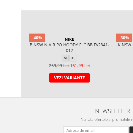
-40%
-30%
NIKE
B NSW N AIR PO HOODY FLC BB FV2341-
K NSW 
012
M
XL
269,99 Lei
161,99 Lei
VEZI VARIANTE
NEWSLETTER
Nu rata ofertele si promotiile 