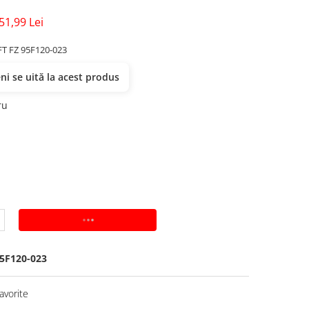
51,99 Lei
FT FZ 95F120-023
i se uită la acest produs
ru
ADAUGA IN COS
5F120-023
avorite