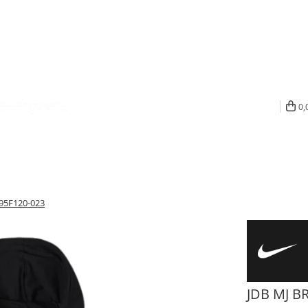
0,
 95F120-023
JDB MJ B