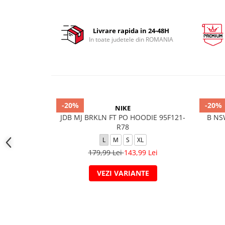
Livrare rapida in 24-48H
In toate judetele din ROMANIA
-20%
-20%
NIKE
JDB MJ BRKLN FT PO HOODIE 95F121-
B NS
R78
L
M
S
XL
179,99 Lei
143,99 Lei
VEZI VARIANTE