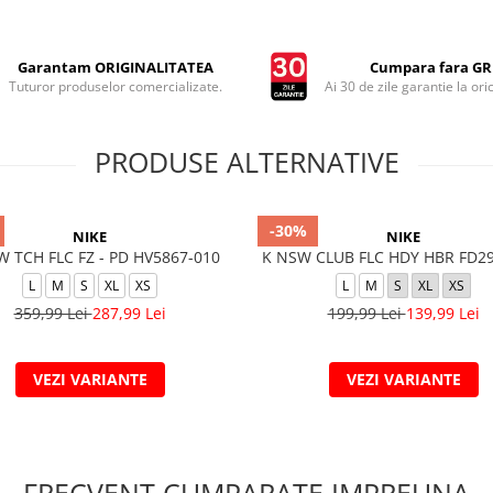
Garantam ORIGINALITATEA
Cumpara fara GRI
Tuturor produselor comercializate.
Ai 30 de zile garantie la ori
PRODUSE ALTERNATIVE
-30%
NIKE
NIKE
W TCH FLC FZ - PD HV5867-010
K NSW CLUB FLC HDY HBR FD2
L
M
S
XL
XS
L
M
S
XL
XS
359,99 Lei
287,99 Lei
199,99 Lei
139,99 Lei
VEZI VARIANTE
VEZI VARIANTE