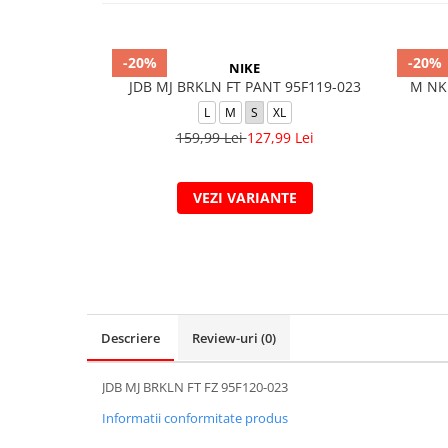
-20%
-20%
NIKE
JDB MJ BRKLN FT PANT 95F119-023
M NK
L
M
S
XL
159,99 Lei
127,99 Lei
VEZI VARIANTE
Descriere
Review-uri
(0)
JDB MJ BRKLN FT FZ 95F120-023
Informatii conformitate produs