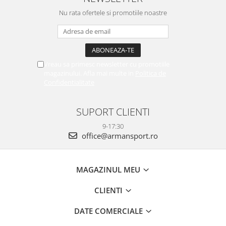
Nu rata ofertele si promotiile noastre
Vreau sa primesc newsletter cu promotiile
magazinului. Afla mai multe in
Politica de
Confidentialitate
SUPORT CLIENTI
9-17:30
office@armansport.ro
MAGAZINUL MEU
CLIENTI
DATE COMERCIALE