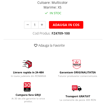
Culoare
:
Multicolor
Marime
:
XS
IN STOC
ADAUGA IN COS
Cod Produs:
FZ4709-100
Adauga la Favorite
Livrare rapida in 24-48H
Garantam ORIGINALITATEA
In toate judetele din ROMANIA
Tuturor produselor comercializate.
Cumpara fara GRIJI
Transport GRATUIT
Ai 30 de zile garantie la orice
La comenzile de peste 300 RON
produs.