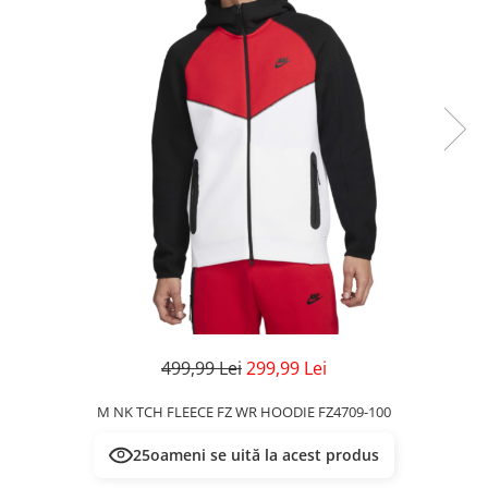
Veste
Pantaloni
Treninguri
Pantaloni scurți
Tricouri
Rochii/Fuste
Veste
Treninguri
Tricouri
Veste
499,99 Lei
299,99 Lei
M NK TCH FLEECE FZ WR HOODIE FZ4709-100
25
oameni se uită la acest produs