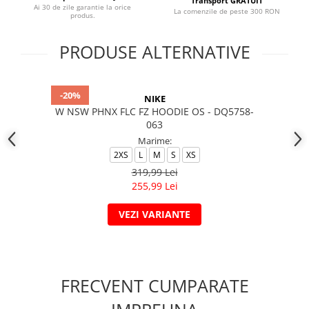
Transport GRATUIT
Ai 30 de zile garantie la orice
La comenzile de peste 300 RON
produs.
PRODUSE ALTERNATIVE
-20%
NIKE
W NSW PHNX FLC FZ HOODIE OS - DQ5758-
063
Marime:
2XS
L
M
S
XS
319,99 Lei
255,99 Lei
VEZI VARIANTE
FRECVENT CUMPARATE