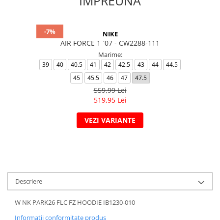
IMPREUNA
-7%
NIKE
AIR FORCE 1 `07 - CW2288-111
Marime:
39
40
40.5
41
42
42.5
43
44
44.5
45
45.5
46
47
47.5
559,99 Lei
519,95 Lei
VEZI VARIANTE
Descriere
W NK PARK26 FLC FZ HOODIE IB1230-010
Informatii conformitate produs