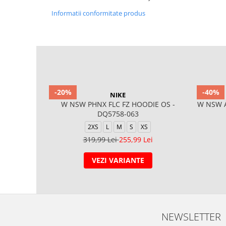
Informatii conformitate produs
-20%
-40%
NIKE
W NSW PHNX FLC FZ HOODIE OS -
W NSW Ai
DQ5758-063
2XS
L
M
S
XS
319,99 Lei
255,99 Lei
VEZI VARIANTE
NEWSLETTER