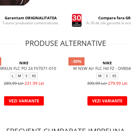
Garantam ORIGINALITATEA
Cumpara fara GRI
Tuturor produselor comercializate.
Ai 30 de zile garantie la ori
PRODUSE ALTERNATIVE
-30%
NIKE
NIKE
 BRKLN FLC PO 24 FV7071-010
W NSW Air FLC Hd FZ - DV804
L
M
S
XS
M
S
XS
289,99 Lei
231,99 Lei
399,99 Lei
279,99 Lei
VEZI VARIANTE
VEZI VARIANTE