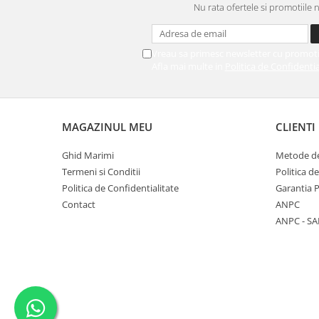
Nu rata ofertele si promotiile 
Vreau sa primesc newsletter cu promoti
Afla mai multe in
Politica de Confidentia
MAGAZINUL MEU
CLIENTI
Ghid Marimi
Metode de
Termeni si Conditii
Politica d
Politica de Confidentialitate
Garantia 
Contact
ANPC
ANPC - SA