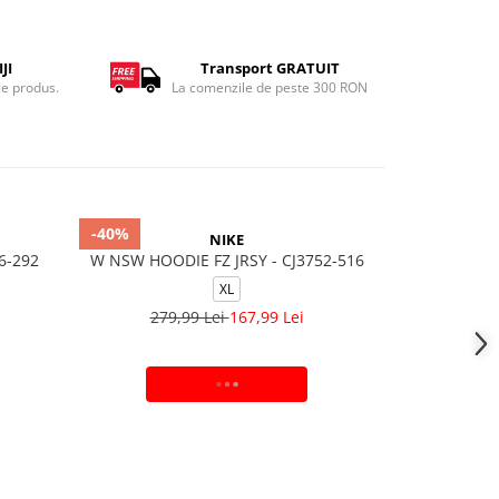
JI
Transport GRATUIT
ce produs.
La comenzile de peste 300 RON
-40%
-20%
NIKE
6-292
W NSW HOODIE FZ JRSY - CJ3752-516
W NSW PHNX 
XL
279,99 Lei
167,99 Lei
309,
ADAUGA IN COS
V