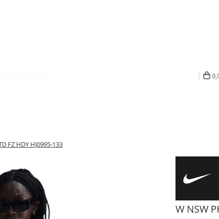
0,
D FZ HDY HJ0995-133
W NSW PH