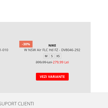
-30%
-40%
NIKE
1-010
W NSW Air FLC Hd FZ - DV8046-292
G NSW TCH
M
S
XS
399,99 Lei
279,99 Lei
4
VEZI VARIANTE
SUPORT CLIENTI