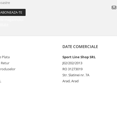
noastre
ile magazinului.
litate
DATE COMERCIALE
 Plata
Sport Line Shop SRL
e Retur
J02/202/2013
Produselor
RO 31273019
Str. Slatinei nr. 7A
L
Arad, Arad