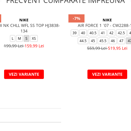
FRECVENT CUMPARATE IMPREUNA
-7%
NIKE
NIKE
 NK CHLL WFL SS TOP HJ3838-
AIR FORCE 1 `07 - CW2288-
134
39
40
40.5
41
42
42.5
L
M
S
XS
44.5
45
45.5
46
47
4
199,99 Lei
159,99 Lei
559,99 Lei
519,95 Lei
VEZI VARIANTE
VEZI VARIANTE