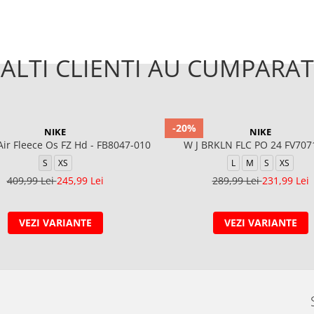
ALTI CLIENTI AU CUMPARAT
-20%
NIKE
NIKE
r Fleece Os FZ Hd - FB8047-010
W J BRKLN FLC PO 24 FV707
S
XS
L
M
S
XS
409,99 Lei
245,99 Lei
289,99 Lei
231,99 Lei
VEZI VARIANTE
VEZI VARIANTE