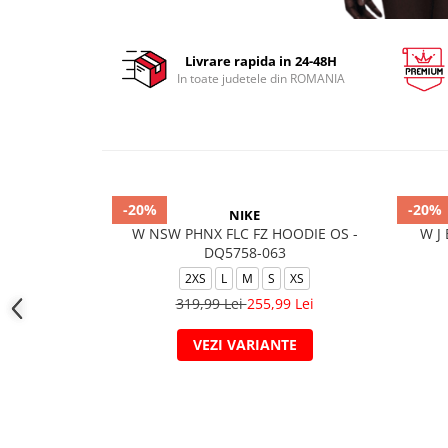
Livrare rapida in 24-48H
In toate judetele din ROMANIA
-20%
-20%
NIKE
W NSW PHNX FLC FZ HOODIE OS -
W J
DQ5758-063
2XS
L
M
S
XS
319,99 Lei
255,99 Lei
VEZI VARIANTE