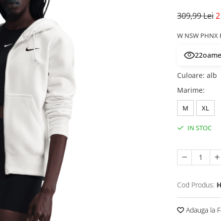
309,99 Lei
2
W NSW PHNX F
22
oamen
Culoare
:
alb
Marime
:
M
XL
IN STOC
Cod Produs:
H
Adauga la F