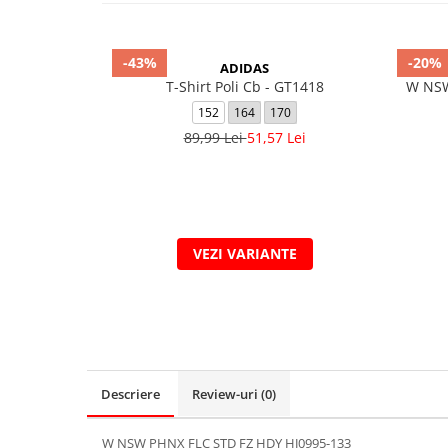
-43%
-20%
ADIDAS
T-Shirt Poli Cb - GT1418
W NSW
152
164
170
89,99 Lei
51,57 Lei
VEZI VARIANTE
Descriere
Review-uri
(0)
W NSW PHNX FLC STD FZ HDY HJ0995-133