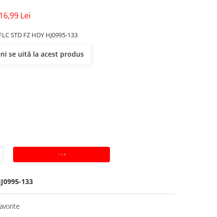
16,99 Lei
LC STD FZ HDY HJ0995-133
i se uită la acest produs
ADAUGA IN COS
J0995-133
avorite