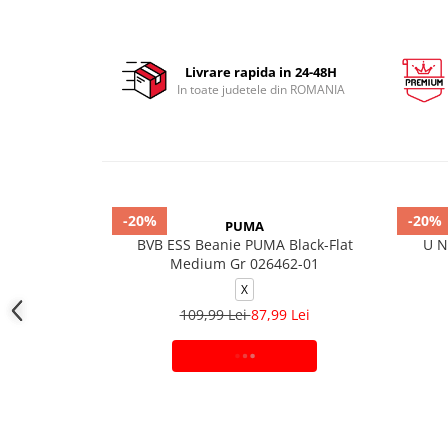
Livrare rapida in 24-48H
In toate judetele din ROMANIA
-20%
-20%
PUMA
BVB ESS Beanie PUMA Black-Flat
U N
Medium Gr 026462-01
X
109,99 Lei
87,99 Lei
ADAUGA IN COS