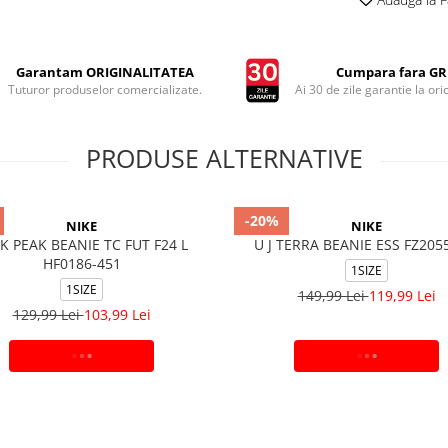
Garantam ORIGINALITATEA
Cumpara fara GRI
Tuturor produselor comercializate.
Ai 30 de zile garantie la ori
PRODUSE ALTERNATIVE
-20%
NIKE
NIKE
K PEAK BEANIE TC FUT F24 L
U J TERRA BEANIE ESS FZ205
HF0186-451
1SIZE
1SIZE
149,99 Lei
119,99 Lei
129,99 Lei
103,99 Lei
ADAUGA IN COS
ADAUGA IN COS