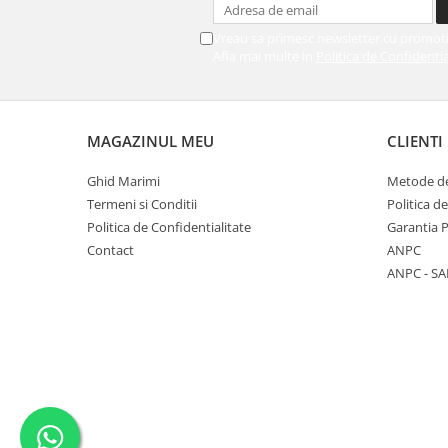
Vreau sa primesc newsletter cu promoti
Afla mai multe in
Politica de Confidentia
MAGAZINUL MEU
CLIENTI
Ghid Marimi
Metode de
Termeni si Conditii
Politica d
Politica de Confidentialitate
Garantia 
Contact
ANPC
ANPC - SA