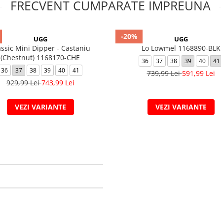
FRECVENT CUMPARATE IMPREUNA
-20%
UGG
UGG
assic Mini Dipper - Castaniu
Lo Lowmel 1168890-BLK
(Chestnut) 1168170-CHE
36
37
38
39
40
41
36
37
38
39
40
41
739,99 Lei
591,99 Lei
929,99 Lei
743,99 Lei
VEZI VARIANTE
VEZI VARIANTE