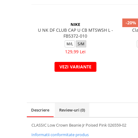
-20%
NIKE
U NK DF CLUB CAP U CB MTSWSH L -
Cl
FB5372-010
M/L
S/M
129,99 Lei
VEZI VARIANTE
Descriere
Review-uri
(0)
CLASSIC Low Crown Beanie Jr Poised Pink 026559-02
Informatii conformitate produs