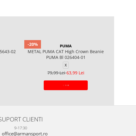
-20%
-20%
PUMA
25643-02
METAL PUMA CAT High Crown Beanie
ESS Hig
PUMA Bl 026404-01
X
79,99 Lei
63,99 Lei
ADAUGA IN COS
SUPORT CLIENTI
9-17:30
office@armansport.ro