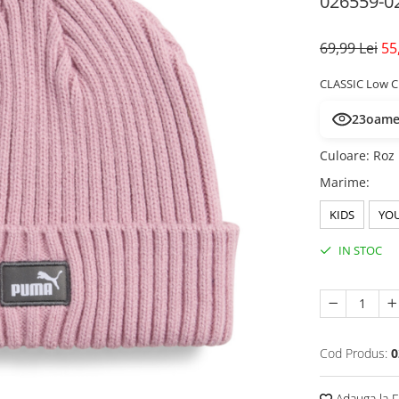
026559-0
69,99 Lei
55
CLASSIC Low Cr
23
oamen
Culoare
:
Roz
Marime
:
KIDS
YO
IN STOC
Cod Produs:
0
Adauga la F