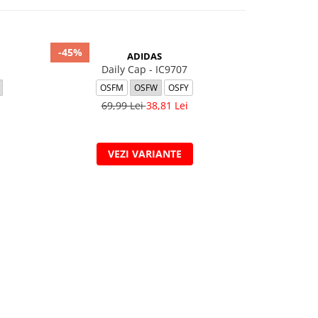
-45%
-30%
ADIDAS
Daily Cap - IC9707
Karmen Rebe
Vap
OSFM
OSFW
OSFY
35.5
36
69,99 Lei
38,81 Lei
299,
VEZI VARIANTE
V