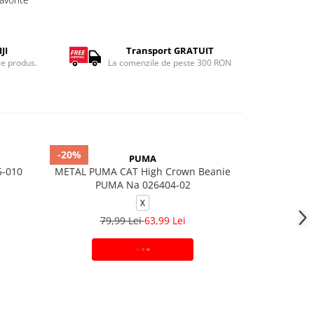
JI
Transport GRATUIT
ce produs.
La comenzile de peste 300 RON
-20%
-20%
PUMA
5-010
METAL PUMA CAT High Crown Beanie
U J PEAK 
PUMA Na 026404-02
X
149,
79,99 Lei
63,99 Lei
ADAUGA IN COS
A