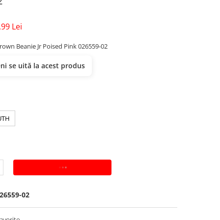
2
,99 Lei
own Beanie Jr Poised Pink 026559-02
i se uită la acest produs
UTH
ADAUGA IN COS
26559-02
avorite