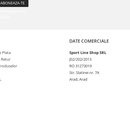
ile magazinului.
litate
DATE COMERCIALE
 Plata
Sport Line Shop SRL
e Retur
J02/202/2013
Produselor
RO 31273019
Str. Slatinei nr. 7A
L
Arad, Arad