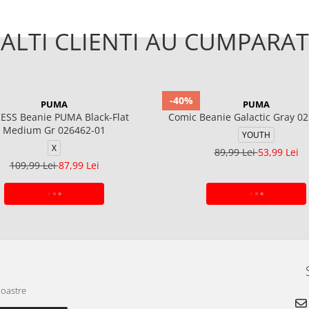
ALTI CLIENTI AU CUMPARAT
-40%
PUMA
PUMA
ESS Beanie PUMA Black-Flat
Comic Beanie Galactic Gray 0
Medium Gr 026462-01
YOUTH
X
89,99 Lei
53,99 Lei
109,99 Lei
87,99 Lei
ADAUGA IN COS
ADAUGA IN COS
noastre