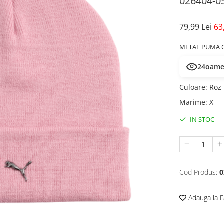
026404-0
79,99 Lei
63
METAL PUMA CA
24
oamen
Culoare
:
Roz
Marime
:
X
IN STOC
Cod Produs:
0
Adauga la F