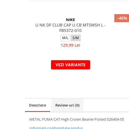
-45%
NIKE
U NK DF CLUB CAP U CB MTSWSH L -
FB5372-010
M/L
S/M
129,99 Lei
VEZI VARIANTE
Descriere
Review-uri
(0)
METAL PUMA CAT High Crown Beanie Poised 026404-05
Informatii conformitate produs