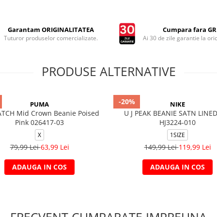
Garantam ORIGINALITATEA
Cumpara fara GRI
Tuturor produselor comercializate.
Ai 30 de zile garantie la ori
PRODUSE ALTERNATIVE
-20%
PUMA
NIKE
ATCH Mid Crown Beanie Poised
U J PEAK BEANIE SATN LINED
Pink 026417-03
HJ3224-010
X
1SIZE
79,99 Lei
63,99 Lei
149,99 Lei
119,99 Lei
ADAUGA IN COS
ADAUGA IN COS