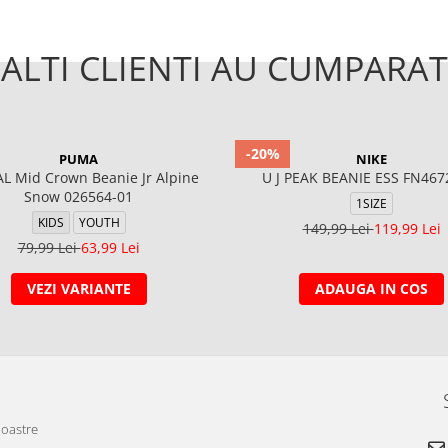
ALTI CLIENTI AU CUMPARAT
-20%
PUMA
NIKE
L Mid Crown Beanie Jr Alpine
U J PEAK BEANIE ESS FN467
Snow 026564-01
1SIZE
KIDS
YOUTH
149,99 Lei
119,99 Lei
79,99 Lei
63,99 Lei
VEZI VARIANTE
ADAUGA IN COS
noastre