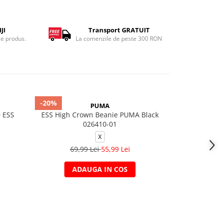
JI
Transport GRATUIT
ce produs.
La comenzile de peste 300 RON
-20%
-20%
PUMA
 ESS
ESS High Crown Beanie PUMA Black
U J TERRA
026410-01
X
149,
69,99 Lei
55,99 Lei
ADAUGA IN COS
A