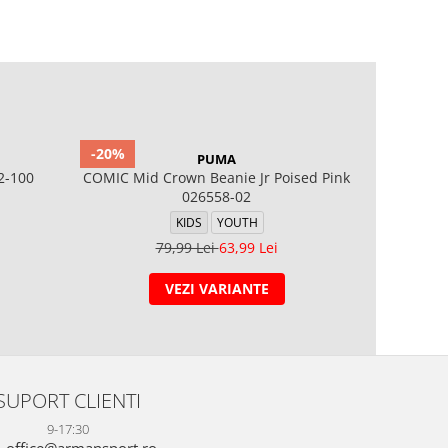
-20%
-20%
PUMA
2-100
COMIC Mid Crown Beanie Jr Poised Pink
ESS PATC
026558-02
KIDS
YOUTH
79,99 Lei
63,99 Lei
VEZI VARIANTE
SUPORT CLIENTI
9-17:30