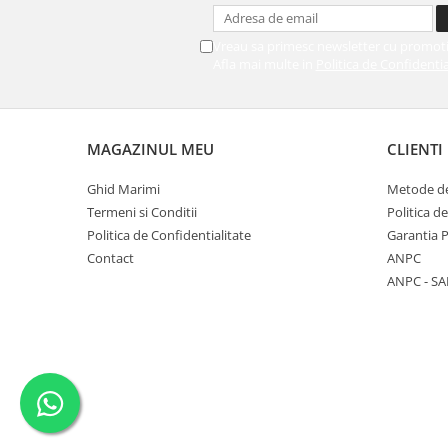
Vreau sa primesc newsletter cu promoti
Afla mai multe in
Politica de Confidentia
MAGAZINUL MEU
CLIENTI
Ghid Marimi
Metode de
Termeni si Conditii
Politica d
Politica de Confidentialitate
Garantia 
Contact
ANPC
ANPC - SA