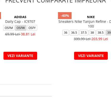
FRECVENT CUMPARATE IMPREUNA
-40%
ADIDAS
NIKE
Daily Cap - IC9707
Sneakers Nike Tanjun Refine - 
100
OSFM
OSFW
OSFY
36
36.5
37.5
38
38.5
39
69,99 Lei
38,81 Lei
339,99 Lei
203,99 Lei
VEZI VARIANTE
VEZI VARIANTE