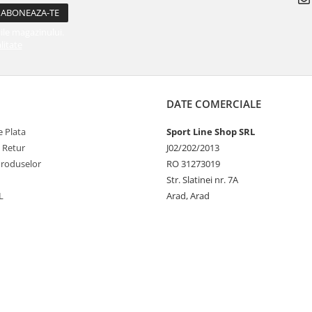
ile magazinului.
litate
DATE COMERCIALE
 Plata
Sport Line Shop SRL
e Retur
J02/202/2013
Produselor
RO 31273019
Str. Slatinei nr. 7A
L
Arad, Arad