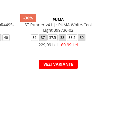
-30%
-40%
PUMA
DR4495-
ST Runner v4 L Jr PUMA White-Cool
ADILET
Light 399736-02
42
43 1
40
36
37
37.5
38
38.5
39
109
229,99 Lei
160,99 Lei
VEZI VARIANTE
V