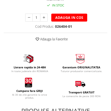
IN STOC
ADAUGA IN COS
Cod Produs:
026404-01
Adauga la Favorite
Livrare rapida in 24-48H
Garantam ORIGINALITATEA
In toate judetele din ROMANIA
Tuturor produselor comercializate.
Cumpara fara GRIJI
Transport GRATUIT
Ai 30 de zile garantie la orice
La comenzile de peste 300 RON
produs.
PRODUSE ALTERNATIVE