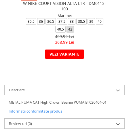
W NIKE COURT VISION ALTA LTR - DM0113-
100
Marime:
35.5
36
36.5
37.5
38
38.5
39
40
40.5
42
409,99 Lei
368,99 Lei
VEZI VARIANTE
Descriere
METAL PUMA CAT High Crown Beanie PUMA Bl 026404-01
Informatii conformitate produs
Review-uri
(0)