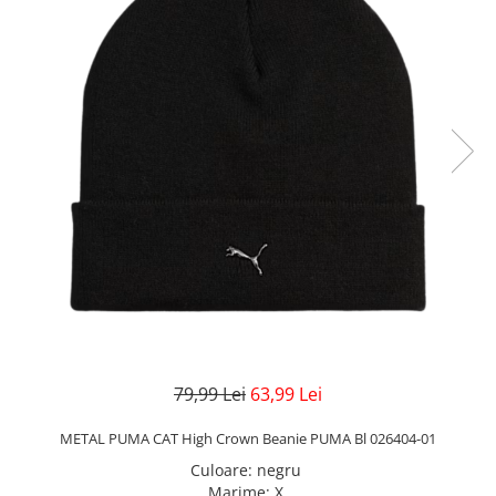
Veste
Pantaloni
Treninguri
Pantaloni scurți
Tricouri
Rochii/Fuste
Veste
Treninguri
Tricouri
Veste
79,99 Lei
63,99 Lei
METAL PUMA CAT High Crown Beanie PUMA Bl 026404-01
Culoare
:
negru
Marime
:
X