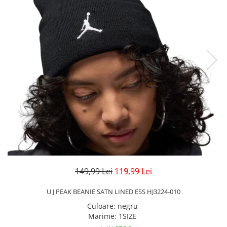
Veste
Pantaloni
Treninguri
Pantaloni scurți
Tricouri
Rochii/Fuste
Veste
Treninguri
Tricouri
Veste
149,99 Lei
119,99 Lei
U J PEAK BEANIE SATN LINED ESS HJ3224-010
Culoare
:
negru
Marime
:
1SIZE