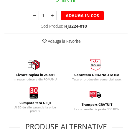
IN STOC
ADAUGA IN COS
Cod Produs:
HJ3224-010
Adauga la Favorite
Livrare rapida in 24-48H
Garantam ORIGINALITATEA
In toate judetele din ROMANIA
Tuturor produselor comercializate.
Cumpara fara GRIJI
Transport GRATUIT
Ai 30 de zile garantie la orice
La comenzile de peste 300 RON
produs.
PRODUSE ALTERNATIVE