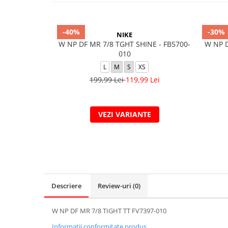
-40%
-30%
NIKE
W NP DF MR 7/8 TGHT SHINE - FB5700-
W NP D
010
L
M
S
XS
199,99 Lei
119,99 Lei
VEZI VARIANTE
Descriere
Review-uri
(0)
W NP DF MR 7/8 TIGHT TT FV7397-010
Informatii conformitate produs