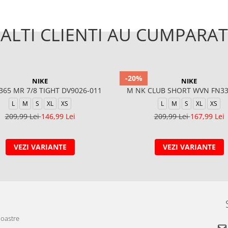
ALTI CLIENTI AU CUMPARAT
-20%
NIKE
NIKE
365 MR 7/8 TIGHT DV9026-011
M NK CLUB SHORT WVN FN33
L
M
S
XL
XS
L
M
S
XL
XS
209,99 Lei
146,99 Lei
209,99 Lei
167,99 Lei
VEZI VARIANTE
VEZI VARIANTE
noastre