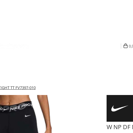
0,
TIGHT TT FV7397-010
W NP DF 