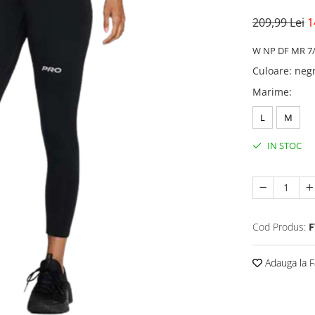
209,99 Lei
1
W NP DF MR 7/
Culoare
:
neg
Marime
:
L
M
IN STOC
Cod Produs:
F
Adauga la F