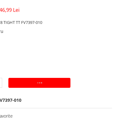
46,99 Lei
8 TIGHT TT FV7397-010
ru
ADAUGA IN COS
V7397-010
avorite