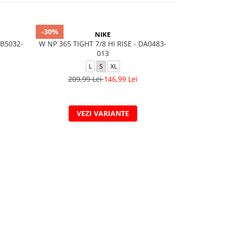
-30%
-30%
NIKE
FB5032-
W NP 365 TIGHT 7/8 HI RISE - DA0483-
Safari Glam H
013
L
S
XL
209,99 Lei
146,99 Lei
209,
VEZI VARIANTE
V