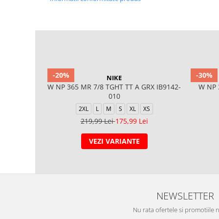
-20%
-30%
NIKE
W NP 365 MR 7/8 TGHT TT A GRX IB9142-
W NP 
010
2XL
L
M
S
XL
XS
219,99 Lei
175,99 Lei
VEZI VARIANTE
NEWSLETTER
Nu rata ofertele si promotiile 