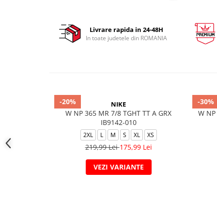
Livrare rapida in 24-48H
In toate judetele din ROMANIA
-20%
-30%
NIKE
W NP 365 MR 7/8 TGHT TT A GRX
W NP 
IB9142-010
2XL
L
M
S
XL
XS
219,99 Lei
175,99 Lei
VEZI VARIANTE