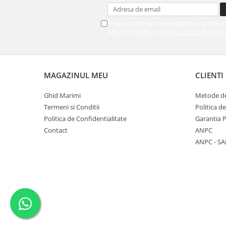
Vreau sa primesc newsletter cu promoti
Afla mai multe in
Politica de Confidentia
MAGAZINUL MEU
CLIENTI
Ghid Marimi
Metode de
Termeni si Conditii
Politica d
Politica de Confidentialitate
Garantia 
Contact
ANPC
ANPC - SA