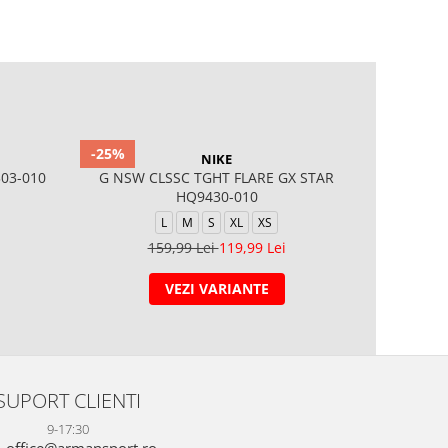
-25%
-42%
NIKE
03-010
G NSW CLSSC TGHT FLARE GX STAR
HQ9430-010
L
M
S
XL
XS
159,99 Lei
119,99 Lei
VEZI VARIANTE
SUPORT CLIENTI
9-17:30