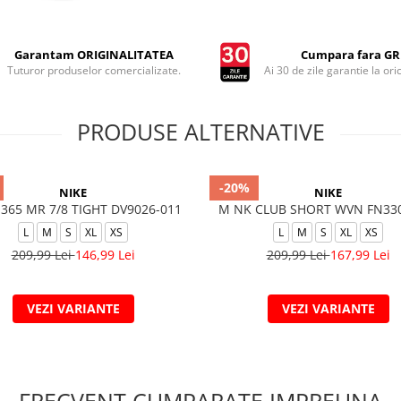
Garantam ORIGINALITATEA
Cumpara fara GRI
Tuturor produselor comercializate.
Ai 30 de zile garantie la ori
PRODUSE ALTERNATIVE
-20%
NIKE
NIKE
365 MR 7/8 TIGHT DV9026-011
M NK CLUB SHORT WVN FN33
L
M
S
XL
XS
L
M
S
XL
XS
209,99 Lei
146,99 Lei
209,99 Lei
167,99 Lei
VEZI VARIANTE
VEZI VARIANTE