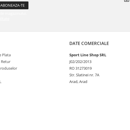
ile magazinului.
litate
DATE COMERCIALE
 Plata
Sport Line Shop SRL
e Retur
J02/202/2013
Produselor
RO 31273019
Str. Slatinei nr. 7A
L
Arad, Arad