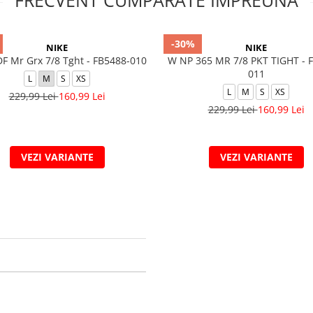
FRECVENT CUMPARATE IMPREUNA
-30%
NIKE
NIKE
F Mr Grx 7/8 Tght - FB5488-010
W NP 365 MR 7/8 PKT TIGHT - 
011
L
M
S
XS
L
M
S
XS
229,99 Lei
160,99 Lei
229,99 Lei
160,99 Lei
VEZI VARIANTE
VEZI VARIANTE