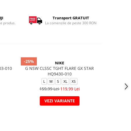
JI
Transport GRATUIT
ce produs.
La comenzile de peste 300 RON
-25%
-42%
NIKE
03-010
G NSW CLSSC TGHT FLARE GX STAR
T
HQ9430-010
L
M
S
XL
XS
129
159,99 Lei
119,99 Lei
VEZI VARIANTE
A