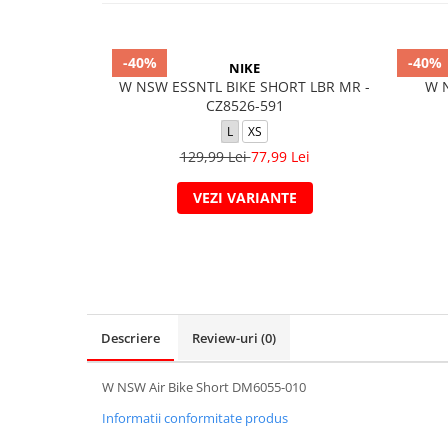
-40%
-40%
NIKE
W NSW ESSNTL BIKE SHORT LBR MR -
W 
CZ8526-591
L
XS
129,99 Lei
77,99 Lei
VEZI VARIANTE
Descriere
Review-uri
(0)
W NSW Air Bike Short DM6055-010
Informatii conformitate produs