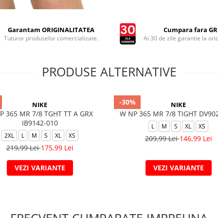
Garantam ORIGINALITATEA
Cumpara fara GRI
Tuturor produselor comercializate.
Ai 30 de zile garantie la ori
PRODUSE ALTERNATIVE
-30%
NIKE
NIKE
P 365 MR 7/8 TGHT TT A GRX
W NP 365 MR 7/8 TIGHT DV90
IB9142-010
L
M
S
XL
XS
2XL
L
M
S
XL
XS
209,99 Lei
146,99 Lei
219,99 Lei
175,99 Lei
VEZI VARIANTE
VEZI VARIANTE