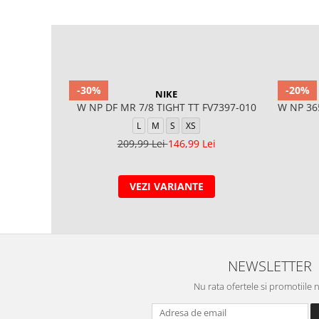
-30%
-20%
NIKE
W NP DF MR 7/8 TIGHT TT FV7397-010
W NP 36
L
M
S
XS
209,99 Lei
146,99 Lei
VEZI VARIANTE
NEWSLETTER
Nu rata ofertele si promotiile 