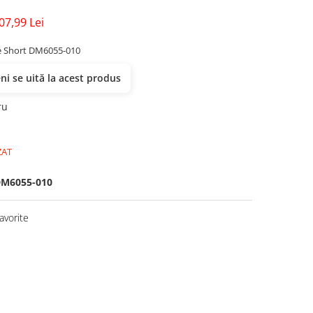
07,99 Lei
e Short DM6055-010
i se uită la acest produs
ru
ZAT
M6055-010
avorite