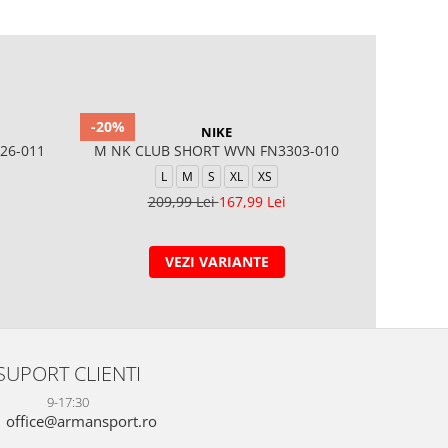
-20%
-20%
NIKE
26-011
M NK CLUB SHORT WVN FN3303-010
W NP DF 3
L
M
S
XL
XS
209,99 Lei
167,99 Lei
2
VEZI VARIANTE
SUPORT CLIENTI
9-17:30
office@armansport.ro