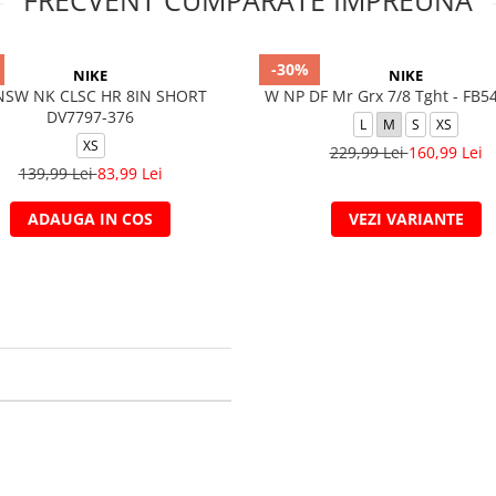
FRECVENT CUMPARATE IMPREUNA
-30%
NIKE
NIKE
NSW NK CLSC HR 8IN SHORT
W NP DF Mr Grx 7/8 Tght - FB5
DV7797-376
L
M
S
XS
XS
229,99 Lei
160,99 Lei
139,99 Lei
83,99 Lei
ADAUGA IN COS
VEZI VARIANTE