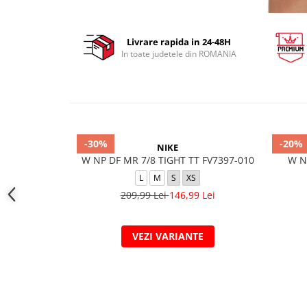
Livrare rapida in 24-48H
In toate judetele din ROMANIA
-30%
-20%
NIKE
W NP DF MR 7/8 TIGHT TT FV7397-010
W N
L
M
S
XS
209,99 Lei
146,99 Lei
VEZI VARIANTE