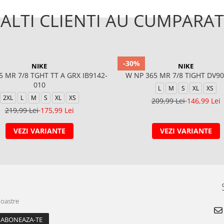
ALTI CLIENTI AU CUMPARAT
-30%
NIKE
NIKE
5 MR 7/8 TGHT TT A GRX IB9142-
W NP 365 MR 7/8 TIGHT DV90
010
L
M
S
XL
XS
2XL
L
M
S
XL
XS
209,99 Lei
146,99 Lei
219,99 Lei
175,99 Lei
VEZI VARIANTE
VEZI VARIANTE
noastre