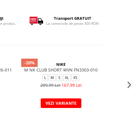
JI
Transport GRATUIT
ce produs.
La comenzile de peste 300 RON
-20%
-20%
NIKE
26-011
M NK CLUB SHORT WVN FN3303-010
W NP DF 36
L
M
S
XL
XS
209,99 Lei
167,99 Lei
209,
VEZI VARIANTE
V