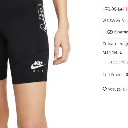
179,99 Lei
1
W NSW Air Bik
15
oamen
Culoare
:
neg
Marime
:
L
STOC EPUI
Cod Produs:
D
Adauga la F