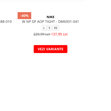
-40%
-30%
NIKE
488-010
W NP DF AOP TIGHT - DM6931-041
W Np Df S
L
S
XS
229,99 Lei
137,99 Lei
209,
VEZI VARIANTE
V