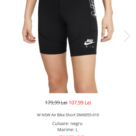
Veste
Pantaloni
Treninguri
Pantaloni scurți
Tricouri
Rochii/Fuste
Veste
Treninguri
Tricouri
Veste
179,99 Lei
107,99 Lei
W NSW Air Bike Short DM6055-010
Culoare
:
negru
Marime
:
L