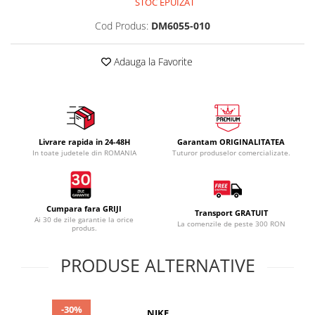
STOC EPUIZAT
Cod Produs:
DM6055-010
Adauga la Favorite
Livrare rapida in 24-48H
Garantam ORIGINALITATEA
In toate judetele din ROMANIA
Tuturor produselor comercializate.
Cumpara fara GRIJI
Transport GRATUIT
Ai 30 de zile garantie la orice
La comenzile de peste 300 RON
produs.
PRODUSE ALTERNATIVE
-30%
NIKE