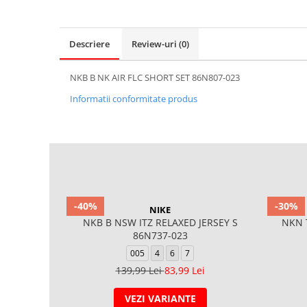
Descriere
Review-uri
(0)
NKB B NK AIR FLC SHORT SET 86N807-023
Informatii conformitate produs
-40%
-30%
NIKE
NKB B NSW ITZ RELAXED JERSEY S
NKN 
86N737-023
005
4
6
7
139,99 Lei
83,99 Lei
VEZI VARIANTE