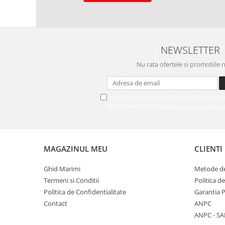
NEWSLETTER
Nu rata ofertele si promotiile 
Vreau sa primesc newsletter cu promoti
Afla mai multe in
Politica de Confidentia
MAGAZINUL MEU
CLIENTI
Ghid Marimi
Metode de
Termeni si Conditii
Politica d
Politica de Confidentialitate
Garantia 
Contact
ANPC
ANPC - SA