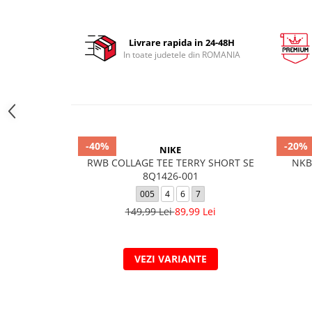
Livrare rapida in 24-48H
In toate judetele din ROMANIA
-40%
-20%
NIKE
RWB COLLAGE TEE TERRY SHORT SE
NKB
8Q1426-001
005
4
6
7
149,99 Lei
89,99 Lei
VEZI VARIANTE