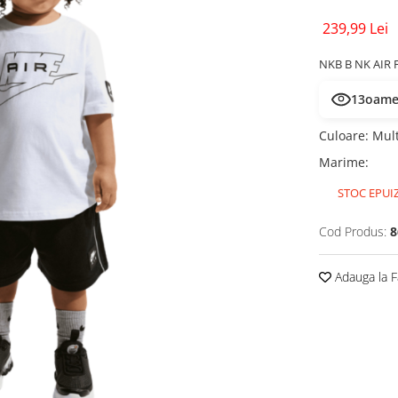
239,99 Lei
NKB B NK AIR 
10
oamen
Culoare
:
Mult
Marime
:
STOC EPUI
Cod Produs:
8
Adauga la F