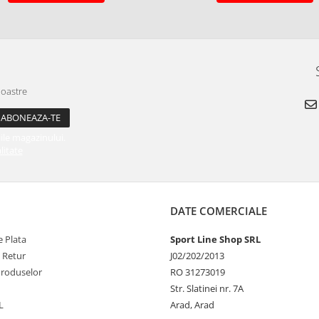
noastre
ile magazinului.
litate
DATE COMERCIALE
 Plata
Sport Line Shop SRL
e Retur
J02/202/2013
Produselor
RO 31273019
Str. Slatinei nr. 7A
L
Arad, Arad