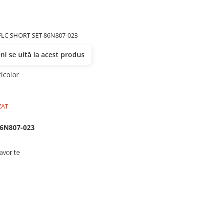
FLC SHORT SET 86N807-023
i se uită la acest produs
icolor
ZAT
6N807-023
avorite