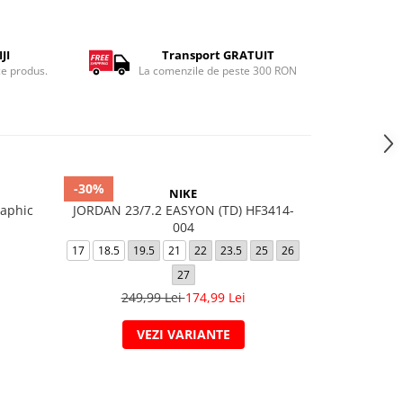
JI
Transport GRATUIT
ce produs.
La comenzile de peste 300 RON
-30%
-20%
NIKE
aphic
JORDAN 23/7.2 EASYON (TD) HF3414-
Nike Offcour
004
17
18.5
19.5
21
22
23.5
25
26
38.5
40
209,
27
249,99 Lei
174,99 Lei
VEZI VARIANTE
V