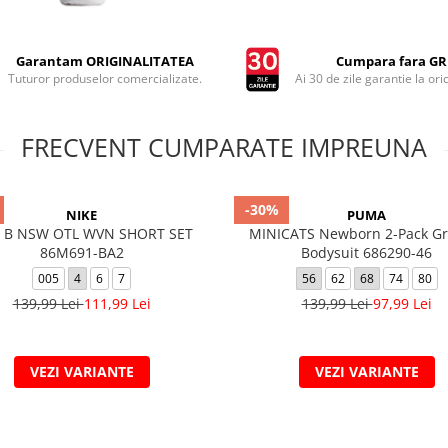
Garantam ORIGINALITATEA
Cumpara fara GRI
Tuturor produselor comercializate.
Ai 30 de zile garantie la ori
FRECVENT CUMPARATE IMPREUNA
-30%
NIKE
PUMA
 B NSW OTL WVN SHORT SET
MINICATS Newborn 2-Pack Gr
86M691-BA2
Bodysuit 686290-46
005
4
6
7
56
62
68
74
80
139,99 Lei
111,99 Lei
139,99 Lei
97,99 Lei
VEZI VARIANTE
VEZI VARIANTE