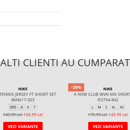
ALTI CLIENTI AU CUMPARAT
-20%
NIKE
NIKE
TENNIS JERSEY FT SHORT SET
K NSW CLUB WVN 6IN SHOR
86N617-023
IF2754-842
005
4
6
7
L
M
S
XL
XS
149,99 Lei
104,99 Lei
179,99 Lei
143,99 Lei
VEZI VARIANTE
VEZI VARIANTE