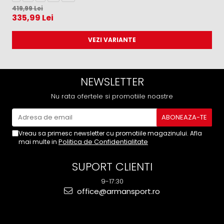
419,99 Lei
40
335,99 Lei
3
VEZI VARIANTE
NEWSLETTER
Nu rata ofertele si promotiile noastre
Vreau sa primesc newsletter cu promotiile magazinului. Afla
Politica de Confidentialitate
mai multe in
SUPORT CLIENTI
9-17:30
office@armansport.ro