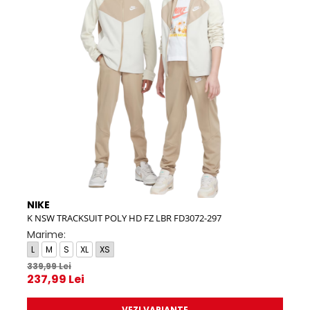
NIKE
NIK
K NSW TRACKSUIT POLY HD FZ LBR FD3072-297
K NS
Marime:
Mar
L
M
S
XL
XS
L
339,99 Lei
339,
237,99 Lei
271
VEZI VARIANTE