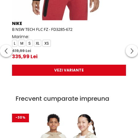
NIKE
NIK
B NSW TECH FLC FZ - FD3285-672
NKN 
Marime:
Mar
L
M
S
XL
XS
00
419,99 Lei
149,
335,99 Lei
119
VEZI VARIANTE
Frecvent cumparate impreuna
-30%
-2