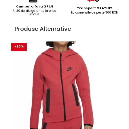
Cumpara fara GRIJI
Transport GRATUIT
Ai 30 de zile garantie la orice
La comenzile de peste 300 RON
produs.
Produse Alternative
-20%
-2