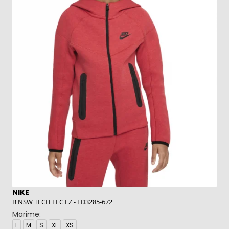
NIKE
N
B NSW TECH FLC FZ - FD3285-672
B 
Marime:
M
L
M
S
XL
XS
L