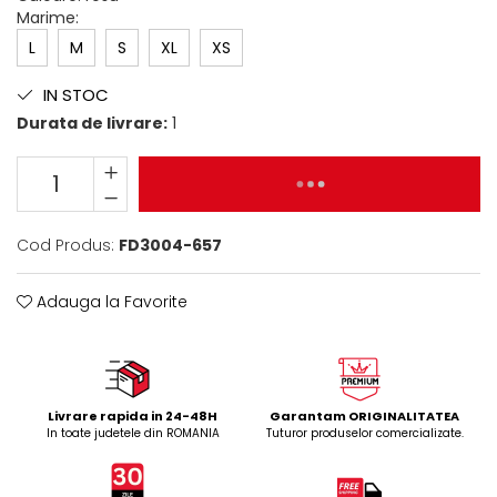
Marime
:
L
M
S
XL
XS
IN STOC
Durata de livrare:
1
ADAUGA IN COS
Cod Produs:
FD3004-657
Adauga la Favorite
Livrare rapida in 24-48H
Garantam ORIGINALITATEA
In toate judetele din ROMANIA
Tuturor produselor comercializate.