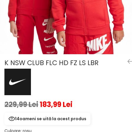
Veste
Pantaloni
Treninguri
Pantaloni scurți
Tricouri
Rochii/Fuste
Veste
Treninguri
Tricouri
Veste
K NSW CLUB FLC HD FZ LS LBR
229,99 Lei
183,99 Lei
14
oameni se uită la acest produs
Culoare
:
rosu