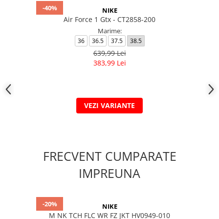
-40%
NIKE
Air Force 1 Gtx - CT2858-200
Marime:
36
36.5
37.5
38.5
639,99 Lei
383,99 Lei
VEZI VARIANTE
FRECVENT CUMPARATE
IMPREUNA
-20%
NIKE
M NK TCH FLC WR FZ JKT HV0949-010