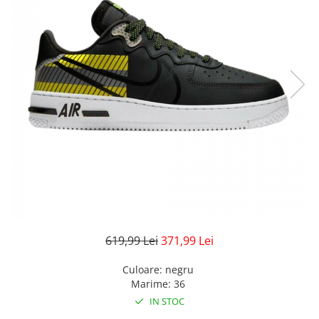
Veste
Pantaloni
Treninguri
Pantaloni scurți
Tricouri
Rochii/Fuste
Veste
Treninguri
Tricouri
Veste
619,99 Lei
371,99 Lei
Culoare
:
negru
Marime
:
36
IN STOC