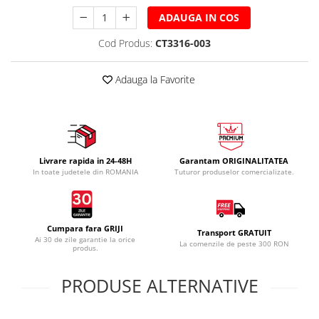
ADAUGA IN COS
Cod Produs:
CT3316-003
Adauga la Favorite
Livrare rapida in 24-48H
Garantam ORIGINALITATEA
In toate judetele din ROMANIA
Tuturor produselor comercializate.
Cumpara fara GRIJI
Transport GRATUIT
Ai 30 de zile garantie la orice
La comenzile de peste 300 RON
produs.
PRODUSE ALTERNATIVE