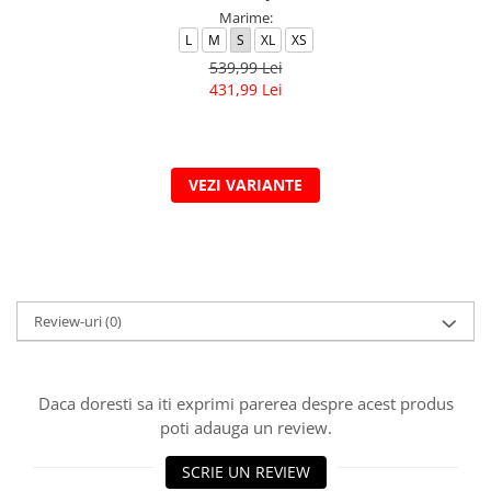
Marime:
L
M
S
XL
XS
539,99 Lei
431,99 Lei
VEZI VARIANTE
Review-uri
(0)
Daca doresti sa iti exprimi parerea despre acest produs
poti adauga un review.
SCRIE UN REVIEW