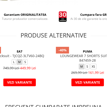
Garantam ORIGINALITATEA
Cumpara fara GRI
Tuturor produselor comercializate.
Ai 30 de zile garantie la ori
PRODUSE ALTERNATIVE
-40%
EA7
PUMA
cksuit - TJCQZ-3LTV60-24BQ
LOUNGEWEAR 7 SHORTS SUIT
847459-28
L
M
S
M
S
XS
749,99 Lei
449,99 Lei
269,99 Lei
161,99 Lei
VEZI VARIANTE
VEZI VARIANTE