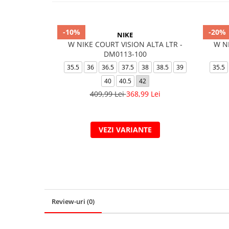
-10%
-20%
NIKE
W NIKE COURT VISION ALTA LTR -
W NI
DM0113-100
35.5
36
36.5
37.5
38
38.5
39
35.5
40
40.5
42
409,99 Lei
368,99 Lei
VEZI VARIANTE
Review-uri
(0)