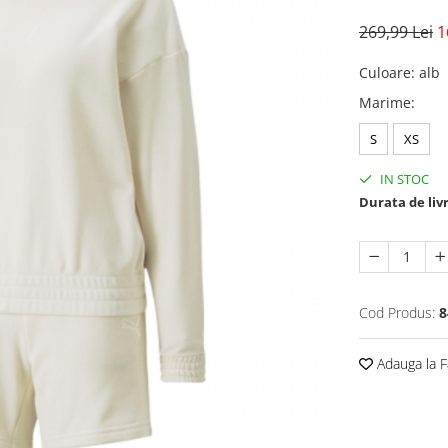
269,99 Lei
1
Culoare
:
alb
Marime
:
S
XS
IN STOC
Durata de liv
Cod Produs:
8
Adauga la F