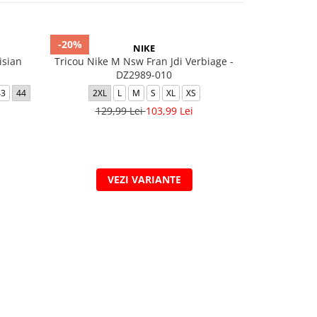
-20%
-53%
NIKE
isian
Tricou Nike M Nsw Fran Jdi Verbiage -
SWIFT
DZ2989-010
35.5
36
3
43
44
2XL
L
M
S
XL
XS
129,99 Lei
103,99 Lei
319,
VEZI VARIANTE
V