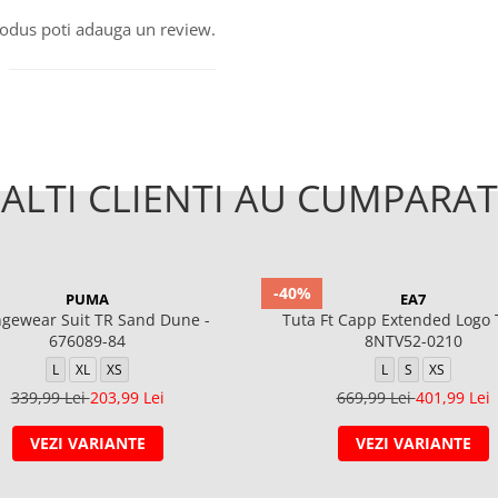
produs poti adauga un review.
ALTI CLIENTI AU CUMPARAT
-40%
PUMA
EA7
gewear Suit TR Sand Dune -
Tuta Ft Capp Extended Logo 
676089-84
8NTV52-0210
L
XL
XS
L
S
XS
339,99 Lei
203,99 Lei
669,99 Lei
401,99 Lei
VEZI VARIANTE
VEZI VARIANTE