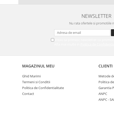
NEWSLETTER
Nu rata ofertele si promotiile 
Vreau sa primesc newsletter cu promoti
Afla mai multe in
Politica de Confidentia
MAGAZINUL MEU
CLIENTI
Ghid Marimi
Metode de
Termeni si Conditii
Politica d
Politica de Confidentialitate
Garantia 
Contact
ANPC
ANPC - SA