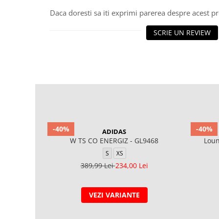
Daca doresti sa iti exprimi parerea despre acest 
SCRIE UN REVIEW
-40%
-40%
ADIDAS
W TS CO ENERGIZ - GL9468
Loun
S
XS
389,99 Lei
234,00 Lei
VEZI VARIANTE