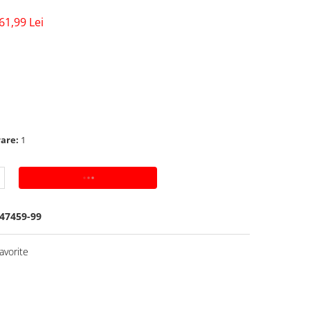
61,99 Lei
rare:
1
ADAUGA IN COS
47459-99
avorite