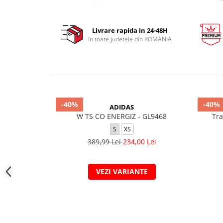
Livrare rapida in 24-48H
In toate judetele din ROMANIA
-40%
-40%
ADIDAS
W TS CO ENERGIZ - GL9468
Tra
S
XS
389,99 Lei
234,00 Lei
VEZI VARIANTE