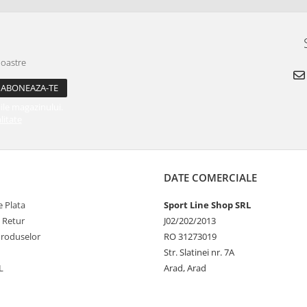
noastre
ile magazinului.
litate
DATE COMERCIALE
 Plata
Sport Line Shop SRL
e Retur
J02/202/2013
Produselor
RO 31273019
Str. Slatinei nr. 7A
L
Arad, Arad