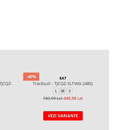
-40%
-40%
EA7
TJCQZ-
Tracksuit - TJCQZ-3LTV60-24BQ
LOUNGE
L
M
S
749,99 Lei
449,99 Lei
2
VEZI VARIANTE