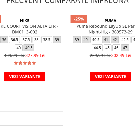
FRECVENT CUMPARATE IMPREUNA
-25%
NIKE
PUMA
KE COURT VISION ALTA LTR -
Puma Rebound LayUp SL Par
DM0113-002
Night-Hig - 369573-29
36
36.5
37.5
38
38.5
39
39
40
40.5
41
42
42.5
40
40.5
44.5
45
46
47
409,99 Lei
327,99 Lei
269,99 Lei
202,49 Lei
VEZI VARIANTE
VEZI VARIANTE