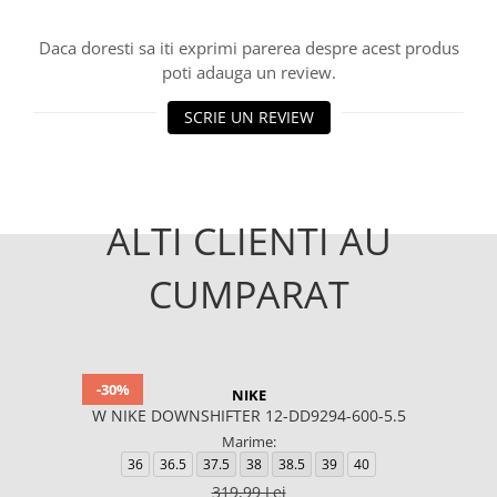
Daca doresti sa iti exprimi parerea despre acest produs
poti adauga un review.
SCRIE UN REVIEW
ALTI CLIENTI AU
CUMPARAT
-30%
NIKE
W NIKE DOWNSHIFTER 12-DD9294-600-5.5
Marime:
36
36.5
37.5
38
38.5
39
40
319,99 Lei