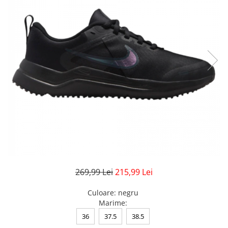
Veste
Pantaloni
Treninguri
Pantaloni scurți
Tricouri
Rochii/Fuste
Veste
Treninguri
Tricouri
Veste
269,99 Lei
215,99 Lei
Culoare
:
negru
Marime
:
36
37.5
38.5