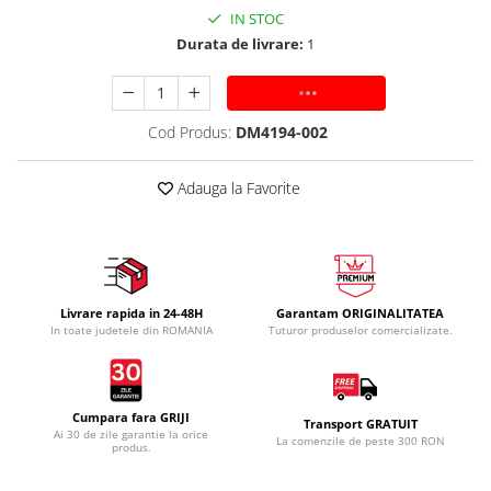
IN STOC
Durata de livrare:
1
ADAUGA IN COS
Cod Produs:
DM4194-002
Adauga la Favorite
Livrare rapida in 24-48H
Garantam ORIGINALITATEA
In toate judetele din ROMANIA
Tuturor produselor comercializate.
Cumpara fara GRIJI
Transport GRATUIT
Ai 30 de zile garantie la orice
La comenzile de peste 300 RON
produs.