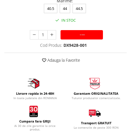
Marime
:
40.5
44
44.5
IN STOC
ADAUGA IN COS
Cod Produs:
DX9428-001
Adauga la Favorite
Livrare rapida in 24-48H
Garantam ORIGINALITATEA
In toate judetele din ROMANIA
Tuturor produselor comercializate.
Cumpara fara GRIJI
Transport GRATUIT
Ai 30 de zile garantie la orice
La comenzile de peste 300 RON
produs.