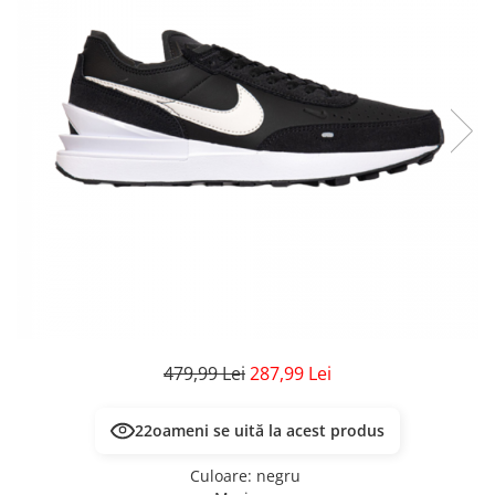
Veste
Pantaloni
Treninguri
Pantaloni scurți
Tricouri
Rochii/Fuste
Veste
Treninguri
Tricouri
Veste
479,99 Lei
287,99 Lei
22
oameni se uită la acest produs
Culoare
:
negru