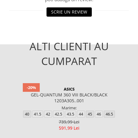
SCRIE UN REVIEW
ALTI CLIENTI AU
CUMPARAT
-20%
ASICS
GEL-QUANTUM 360 VIII BLACK/BLACK
1203A305..001
Marime:
40
41.5
42
42.5
43.5
44
45
46
46.5
739,99 Lei
591,99 Lei