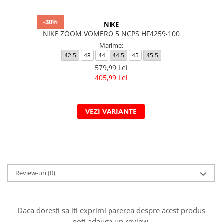
-30%
NIKE
NIKE ZOOM VOMERO 5 NCPS HF4259-100
Marime:
42.5
43
44
44.5
45
45.5
579,99 Lei
405,99 Lei
VEZI VARIANTE
Review-uri
(0)
Daca doresti sa iti exprimi parerea despre acest produs
poti adauga un review.