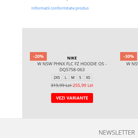
Informatii conformitate produs
-20%
-30%
NIKE
W NSW PHNX FLC FZ HOODIE OS -
W NSW
DQ5758-063
2XS
L
M
S
XS
319,99 Lei
255,99 Lei
VEZI VARIANTE
NEWSLETTER