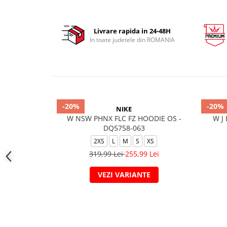
Livrare rapida in 24-48H
In toate judetele din ROMANIA
-20%
-20%
NIKE
W NSW PHNX FLC FZ HOODIE OS -
W J
DQ5758-063
2XS
L
M
S
XS
319,99 Lei
255,99 Lei
VEZI VARIANTE