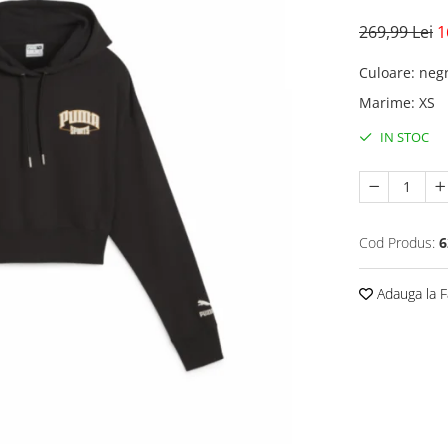
269,99 Lei
1
Culoare
:
neg
Marime
:
XS
IN STOC
Cod Produs:
6
Adauga la F