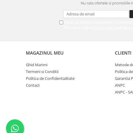
Nu rata ofertele si promotiile 
Vreau sa primesc newsletter cu promoti
Afla mai multe in
Politica de Confidentia
MAGAZINUL MEU
CLIENTI
Ghid Marimi
Metode de
Termeni si Conditii
Politica d
Politica de Confidentialitate
Garantia 
Contact
ANPC
ANPC - SA