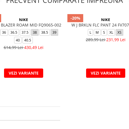
FRECVENT CUMPARATE IMPREUNA
-20%
NIKE
NIKE
 BLAZER ROAM MID FQ9065-002
W J BRKLN FLC PANT 24 FV707
36
36.5
37.5
38
38.5
39
L
M
S
XL
XS
289,99 Lei
231,99 Lei
40
40.5
614,99 Lei
430,49 Lei
VEZI VARIANTE
VEZI VARIANTE