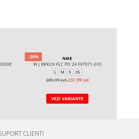
-20%
-40%
NIKE
OODIE
W J BRKLN FLC PO 24 FV7071-010
G NSW TCH
L
M
S
XS
289,99 Lei
231,99 Lei
4
VEZI VARIANTE
SUPORT CLIENTI