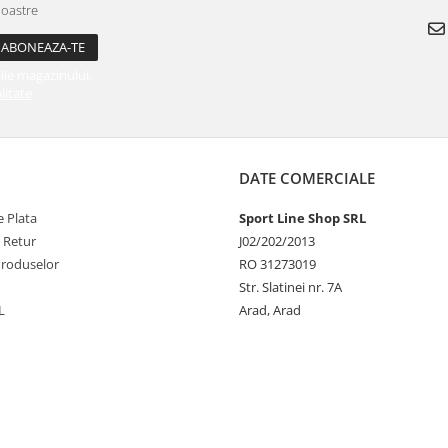
noastre
ile magazinului.
litate
DATE COMERCIALE
 Plata
Sport Line Shop SRL
e Retur
J02/202/2013
Produselor
RO 31273019
Str. Slatinei nr. 7A
L
Arad, Arad