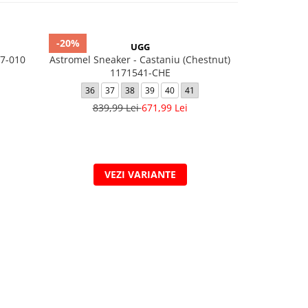
-20%
-20%
UGG
7-010
Astromel Sneaker - Castaniu (Chestnut)
Astr
1171541-CHE
36
36
37
38
39
40
41
839,
839,99 Lei
671,99 Lei
VEZI VARIANTE
V