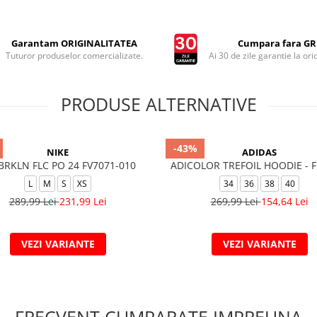
Garantam ORIGINALITATEA
Cumpara fara GRI
Tuturor produselor comercializate.
Ai 30 de zile garantie la ori
PRODUSE ALTERNATIVE
-43%
NIKE
ADIDAS
 BRKLN FLC PO 24 FV7071-010
ADICOLOR TREFOIL HOODIE - 
L
M
S
XS
34
36
38
40
289,99 Lei
231,99 Lei
269,99 Lei
154,64 Lei
VEZI VARIANTE
VEZI VARIANTE