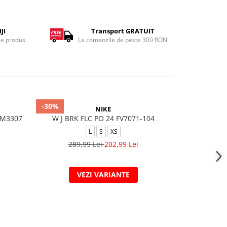
JI
Transport GRATUIT
ce produs.
La comenzile de peste 300 RON
-30%
-30%
NIKE
FM3307
W J BRK FLC PO 24 FV7071-104
W NSW PHNX 
L
S
XS
289,99 Lei
202,99 Lei
309,
VEZI VARIANTE
V