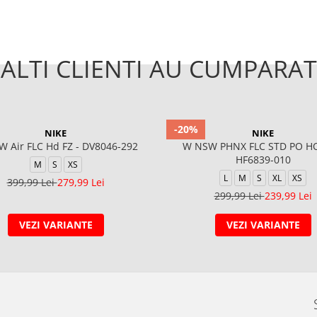
ALTI CLIENTI AU CUMPARAT
-20%
NIKE
NIKE
 Air FLC Hd FZ - DV8046-292
W NSW PHNX FLC STD PO H
HF6839-010
M
S
XS
L
M
S
XL
XS
399,99 Lei
279,99 Lei
299,99 Lei
239,99 Lei
VEZI VARIANTE
VEZI VARIANTE