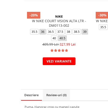
-20%
-30%
NIKE
W NIKE COURT VISION ALTA LTR -
W NIKE
DM0113-002
35.5
35.5
36
36.5
37.5
38
38.5
39
40
40.5
409,99 Lei
327,99 Lei
VEZI VARIANTE
Descriere
Review-uri
(0)
Puma, Hanorac crop cu maneci cazute