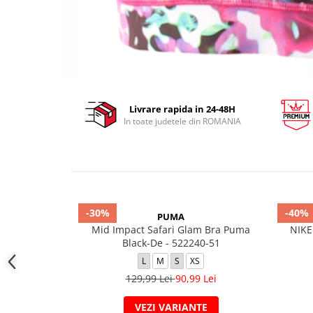
Livrare rapida in 24-48H
In toate judetele din ROMANIA
-30%
-40%
PUMA
Mid Impact Safari Glam Bra Puma
NIKE
Black-De - 522240-51
L
M
S
XS
129,99 Lei
90,99 Lei
VEZI VARIANTE