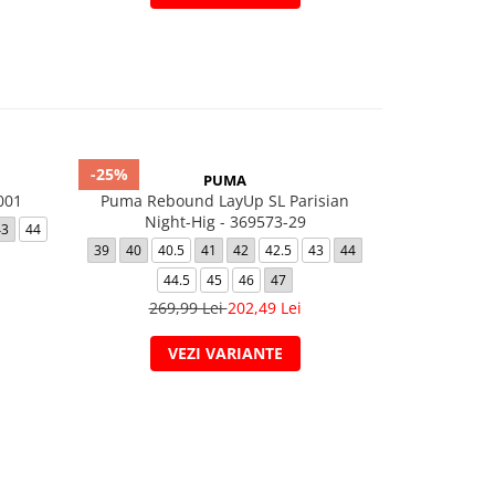
-25%
-15%
PUMA
001
Puma Rebound LayUp SL Parisian
Air Force
Night-Hig - 369573-29
43
44
35.5
36
39
40
40.5
41
42
42.5
43
44
40
40.5
41
44.5
45
46
47
549,
269,99 Lei
202,49 Lei
VEZI VARIANTE
V