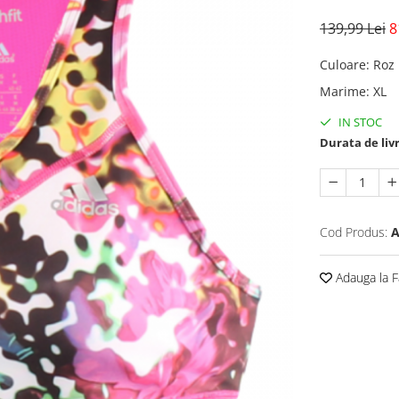
139,99 Lei
8
Culoare
:
Roz
Marime
:
XL
IN STOC
Durata de liv
Cod Produs:
A
Adauga la F