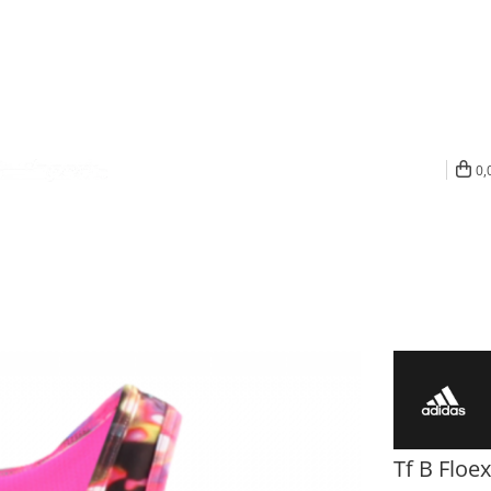
0,
Tf B Floe