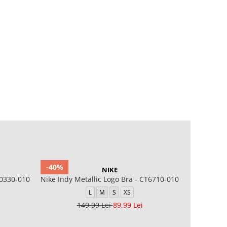
-40%
-40%
NIKE
0330-010
Nike Indy Metallic Logo Bra - CT6710-010
Bustiera N
L
M
S
XS
149,99 Lei
89,99 Lei