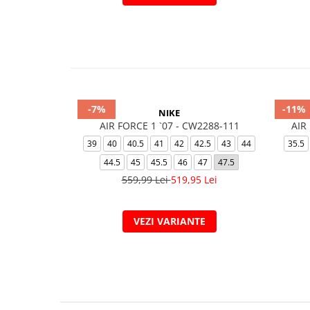
-7%
-11%
NIKE
AIR FORCE 1 `07 - CW2288-111
AIR
39
40
40.5
41
42
42.5
43
44
35.5
44.5
45
45.5
46
47
47.5
559,99 Lei
519,95 Lei
VEZI VARIANTE