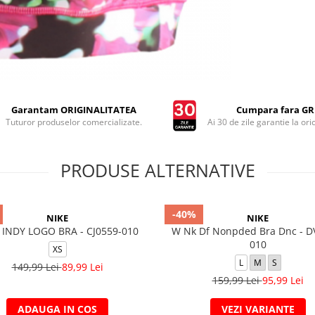
Garantam ORIGINALITATEA
Cumpara fara GRI
Tuturor produselor comercializate.
Ai 30 de zile garantie la ori
PRODUSE ALTERNATIVE
-40%
NIKE
NIKE
 INDY LOGO BRA - CJ0559-010
W Nk Df Nonpded Bra Dnc - D
010
XS
L
M
S
149,99 Lei
89,99 Lei
159,99 Lei
95,99 Lei
ADAUGA IN COS
VEZI VARIANTE