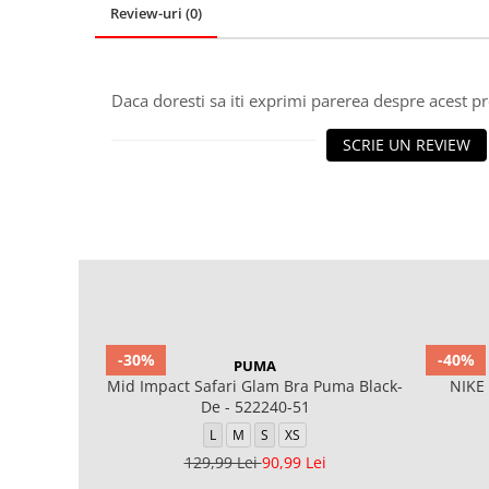
Review-uri
(0)
Daca doresti sa iti exprimi parerea despre acest 
SCRIE UN REVIEW
-30%
-40%
PUMA
Mid Impact Safari Glam Bra Puma Black-
NIKE
De - 522240-51
L
M
S
XS
129,99 Lei
90,99 Lei