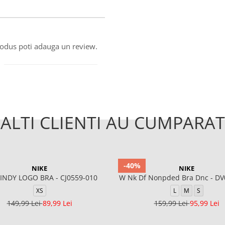
produs poti adauga un review.
ALTI CLIENTI AU CUMPARAT
-40%
NIKE
NIKE
 INDY LOGO BRA - CJ0559-010
W Nk Df Nonpded Bra Dnc - DV
XS
L
M
S
149,99 Lei
89,99 Lei
159,99 Lei
95,99 Lei