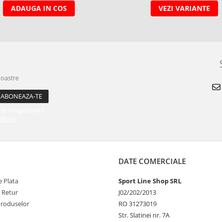
ADAUGA IN COS
VEZI VARIANTE
noastre
ile magazinului.
litate
DATE COMERCIALE
 Plata
Sport Line Shop SRL
e Retur
J02/202/2013
Produselor
RO 31273019
Str. Slatinei nr. 7A