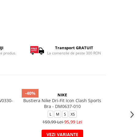
JI
Transport GRATUIT
ce produs.
La comenzile de peste 300 RON
-40%
-20%
NIKE
V0330-
Bustiera Nike Dri-Fit Icon Clash Sports
Fusion Back
Bra - DM0637-010
L
M
S
XS
169,
159,99 Lei
95,99 Lei
VEZI VARIANTE
V