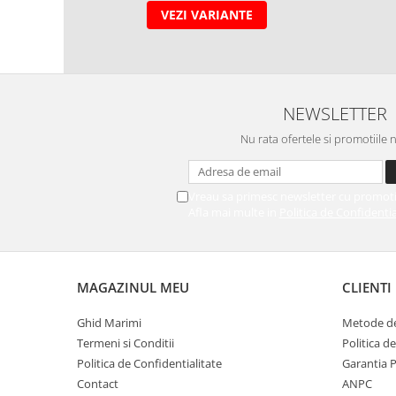
VEZI VARIANTE
NEWSLETTER
Nu rata ofertele si promotiile 
Vreau sa primesc newsletter cu promoti
Afla mai multe in
Politica de Confidentia
MAGAZINUL MEU
CLIENTI
Ghid Marimi
Metode de
Termeni si Conditii
Politica d
Politica de Confidentialitate
Garantia 
Contact
ANPC