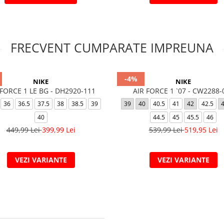
FRECVENT CUMPARATE IMPREUNA
-4%
NIKE
NIKE
 FORCE 1 LE BG - DH2920-111
AIR FORCE 1 `07 - CW2288-
36
36.5
37.5
38
38.5
39
39
40
40.5
41
42
42.5
40
44.5
45
45.5
46
449,99 Lei
399,99 Lei
539,99 Lei
519,95 Lei
VEZI VARIANTE
VEZI VARIANTE