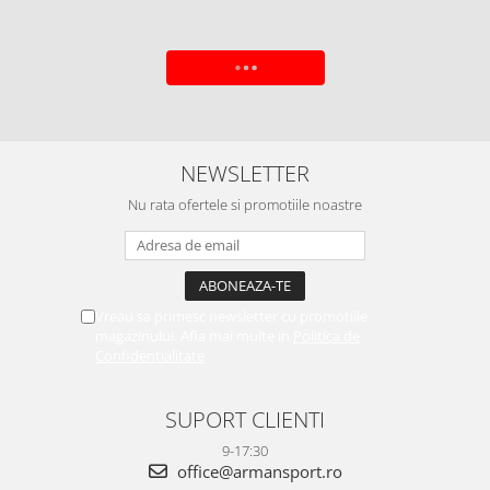
ADAUGA IN COS
NEWSLETTER
Nu rata ofertele si promotiile noastre
Vreau sa primesc newsletter cu promotiile
magazinului. Afla mai multe in
Politica de
Confidentialitate
SUPORT CLIENTI
9-17:30
office@armansport.ro