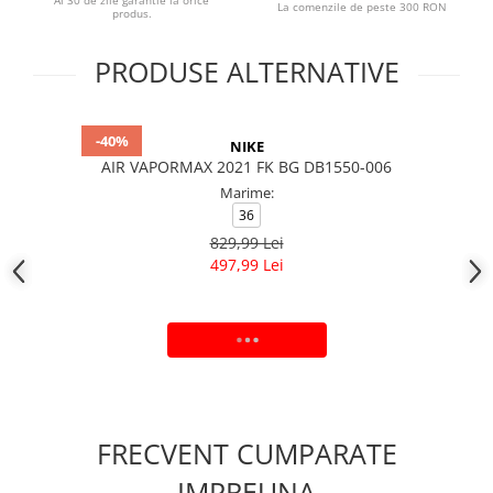
Ai 30 de zile garantie la orice
La comenzile de peste 300 RON
produs.
PRODUSE ALTERNATIVE
-40%
NIKE
AIR VAPORMAX 2021 FK BG DB1550-006
Marime:
36
829,99 Lei
497,99 Lei
ADAUGA IN COS
FRECVENT CUMPARATE
IMPREUNA