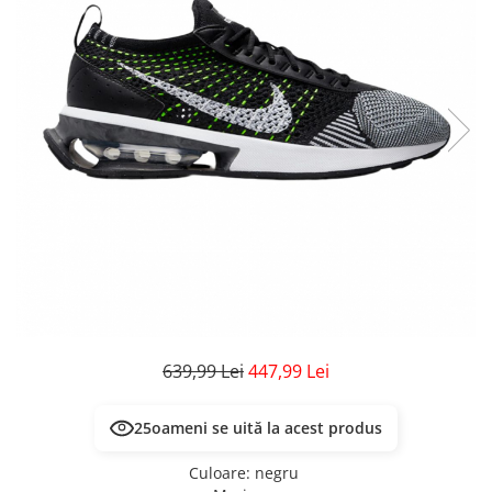
Veste
Pantaloni
Treninguri
Pantaloni scurți
Tricouri
Rochii/Fuste
Veste
Treninguri
Tricouri
Veste
639,99 Lei
447,99 Lei
25
oameni se uită la acest produs
Culoare
:
negru