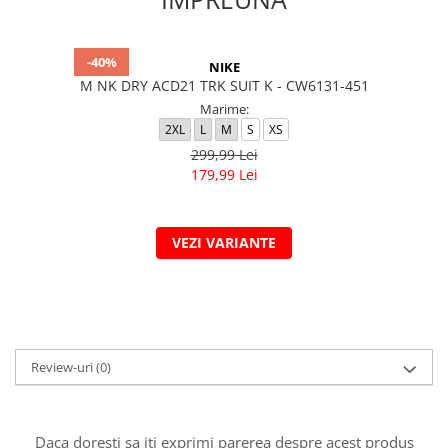
-40%
NIKE
M NK DRY ACD21 TRK SUIT K - CW6131-451
Marime:
2XL
L
M
S
XS
299,99 Lei
179,99 Lei
VEZI VARIANTE
Review-uri
(0)
Daca doresti sa iti exprimi parerea despre acest produs