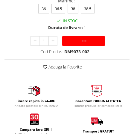
Marime
:
36
36.5
38
38.5
IN STOC
Durata de livrare:
1
ADAUGA IN COS
Cod Produs:
DM9073-002
Adauga la Favorite
Livrare rapida in 24-48H
Garantam ORIGINALITATEA
In toate judetele din ROMANIA
Tuturor produselor comercializate.
Cumpara fara GRIJI
Transport GRATUIT