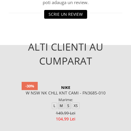
poti adauga un review.
SCRIE UN REVIEW
ALTI CLIENTI AU
CUMPARAT
-30%
NIKE
W NSW NK CHLL KNT CAMI - FN3685-010
Marime:
L
M
S
XS
149,99 Lei
104,99 Lei