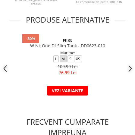
Ai 30 de zile garantie la orice
La comenzile de peste 300 RON
produs.
PRODUSE ALTERNATIVE
-30%
NIKE
W Nk One Df Slim Tank - DD0623-010
Marime:
L
M
S
XS
109,99 Lei
76,99 Lei
VEZI VARIANTE
FRECVENT CUMPARATE
IMPREUNA