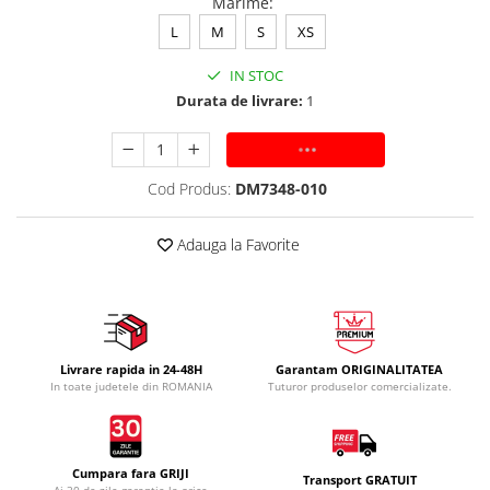
Marime
:
L
M
S
XS
IN STOC
Durata de livrare:
1
ADAUGA IN COS
Cod Produs:
DM7348-010
Adauga la Favorite
Livrare rapida in 24-48H
Garantam ORIGINALITATEA
In toate judetele din ROMANIA
Tuturor produselor comercializate.
Cumpara fara GRIJI
Transport GRATUIT