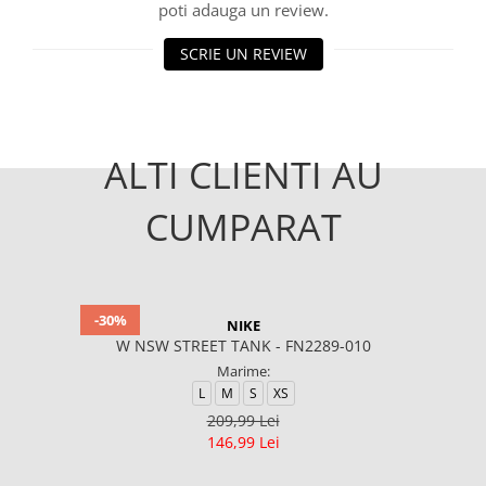
poti adauga un review.
SCRIE UN REVIEW
ALTI CLIENTI AU
CUMPARAT
-30%
NIKE
W NSW STREET TANK - FN2289-010
Marime:
L
M
S
XS
209,99 Lei
146,99 Lei