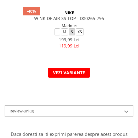
-40%
NIKE
W NK DF AIR SS TOP - DX0265-795
Marime:
L
M
S
XS
199,99 Lei
119,99 Lei
VEZI VARIANTE
Review-uri
(0)
Daca doresti sa iti exprimi parerea despre acest produs