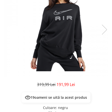
Veste
Pantaloni
Treninguri
Pantaloni scurți
Tricouri
Rochii/Fuste
Veste
Treninguri
Tricouri
Veste
319,99 Lei
191,99 Lei
19
oameni se uită la acest produs
Culoare
:
negru