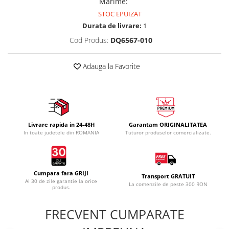
Marime
:
STOC EPUIZAT
Durata de livrare:
1
Cod Produs:
DQ6567-010
Adauga la Favorite
Livrare rapida in 24-48H
Garantam ORIGINALITATEA
In toate judetele din ROMANIA
Tuturor produselor comercializate.
Cumpara fara GRIJI
Transport GRATUIT
Ai 30 de zile garantie la orice
La comenzile de peste 300 RON
produs.
FRECVENT CUMPARATE