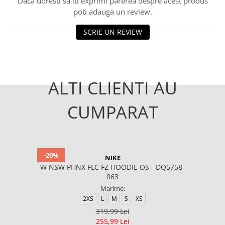
Daca doresti sa iti exprimi parerea despre acest produs
poti adauga un review.
SCRIE UN REVIEW
ALTI CLIENTI AU
CUMPARAT
-20%
NIKE
W NSW PHNX FLC FZ HOODIE OS - DQ5758-
063
Marime:
2XS
L
M
S
XS
319,99 Lei
255,99 Lei