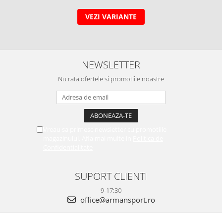
VEZI VARIANTE
NEWSLETTER
Nu rata ofertele si promotiile noastre
Vreau sa primesc newsletter cu promotiile
magazinului. Afla mai multe in
Politica de
Confidentialitate
SUPORT CLIENTI
9-17:30
office@armansport.ro