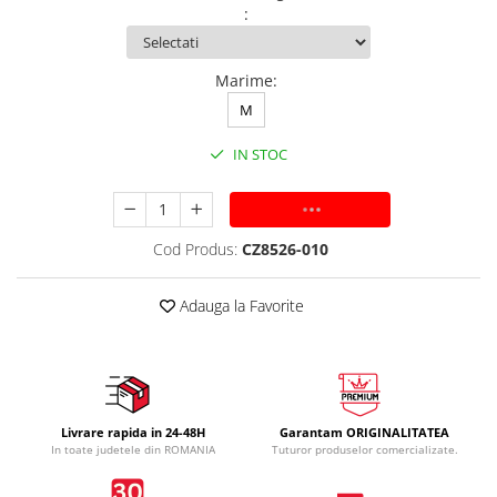
:
Marime
:
M
IN STOC
ADAUGA IN COS
Cod Produs:
CZ8526-010
Adauga la Favorite
Livrare rapida in 24-48H
Garantam ORIGINALITATEA
In toate judetele din ROMANIA
Tuturor produselor comercializate.