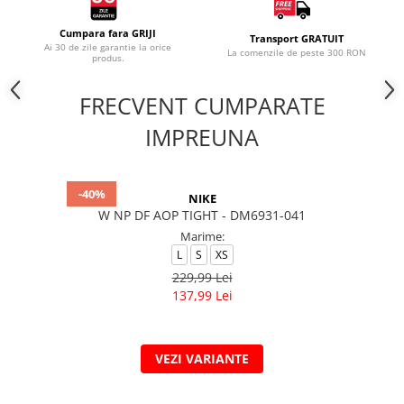
Cumpara fara GRIJI
Transport GRATUIT
Ai 30 de zile garantie la orice
La comenzile de peste 300 RON
produs.
FRECVENT CUMPARATE
IMPREUNA
-40%
NIKE
W NP DF AOP TIGHT - DM6931-041
Marime:
L
S
XS
229,99 Lei
137,99 Lei
VEZI VARIANTE