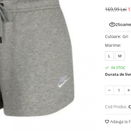
169,99 Lei
1
26
oamen
Culoare
:
Gri
Marime
:
L
M
IN STOC
Durata de liv
Cod Produs:
C
Adauga la F