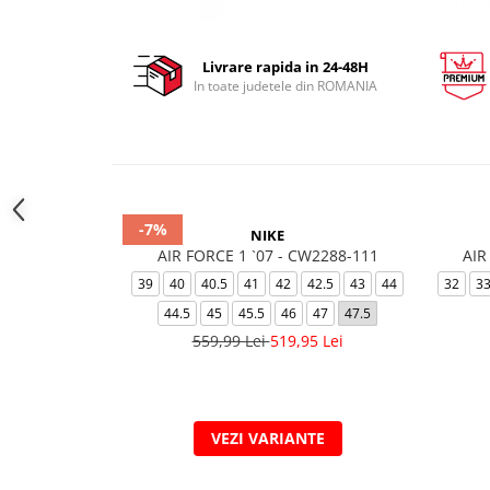
Livrare rapida in 24-48H
In toate judetele din ROMANIA
-7%
NIKE
AIR FORCE 1 `07 - CW2288-111
AIR
39
40
40.5
41
42
42.5
43
44
32
3
44.5
45
45.5
46
47
47.5
559,99 Lei
519,95 Lei
VEZI VARIANTE