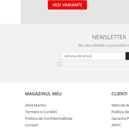
VEZI VARIANTE
NEWSLETTER
Nu rata ofertele si promotiile 
Vreau sa primesc newsletter cu promoti
Afla mai multe in
Politica de Confidentia
MAGAZINUL MEU
CLIENTI
Ghid Marimi
Metode de
Termeni si Conditii
Politica d
Politica de Confidentialitate
Garantia 
Contact
ANPC