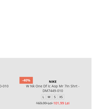
-40%
-20%
NIKE
0-010
W Nk One Df Ic Aop Mr 7In Shrt -
W NP D
DM7449-010
L
M
S
XS
169,99 Lei
101,99 Lei
1