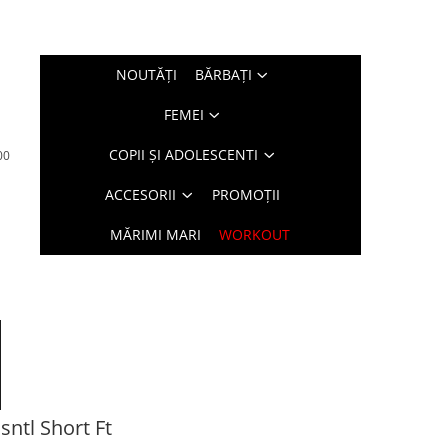
NOUTĂŢI
BĂRBAŢI
FEMEI
COPII ȘI ADOLESCENTI
00
ACCESORII
PROMOȚII
MĂRIMI MARI
WORKOUT
ntl Short Ft