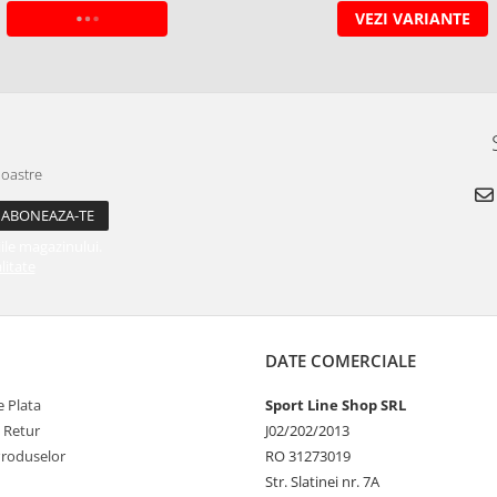
ADAUGA IN COS
VEZI VARIANTE
noastre
ile magazinului.
litate
DATE COMERCIALE
 Plata
Sport Line Shop SRL
e Retur
J02/202/2013
Produselor
RO 31273019
Str. Slatinei nr. 7A