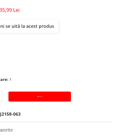
35,99 Lei
i se uită la acest produs
rare:
1
ADAUGA IN COS
J2158-063
avorite