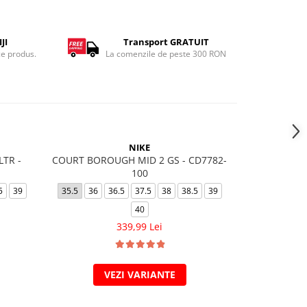
JI
Transport GRATUIT
ce produs.
La comenzile de peste 300 RON
-11%
NIKE
LTR -
COURT BOROUGH MID 2 GS - CD7782-
AIR FORCE
100
35.5
36
5
39
35.5
36
36.5
37.5
38
38.5
39
40
449,
339,99 Lei
VEZI VARIANTE
V