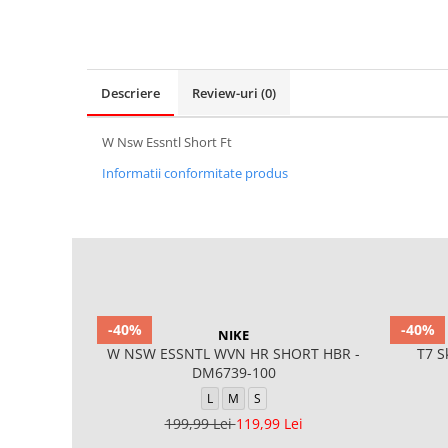
Descriere
Review-uri
(0)
W Nsw Essntl Short Ft
Informatii conformitate produs
-40%
-40%
NIKE
W NSW ESSNTL WVN HR SHORT HBR -
T7 S
DM6739-100
L
M
S
199,99 Lei
119,99 Lei