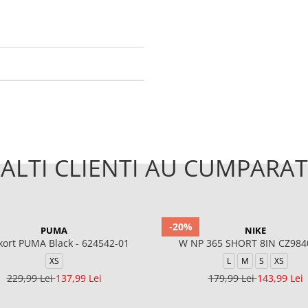
ALTI CLIENTI AU CUMPARAT
-20%
PUMA
NIKE
kort PUMA Black - 624542-01
W NP 365 SHORT 8IN CZ984
XS
L
M
S
XS
229,99 Lei
137,99 Lei
179,99 Lei
143,99 Lei