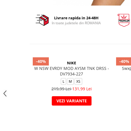
Livrare rapida in 24-48H
In toate judetele din ROMANIA
-40%
-40%
NIKE
W NSW EVRDY MOD AYSM TNK DRSS -
Swxp
DV7934-227
L
M
XS
219,99 Lei
131,99 Lei
VEZI VARIANTE