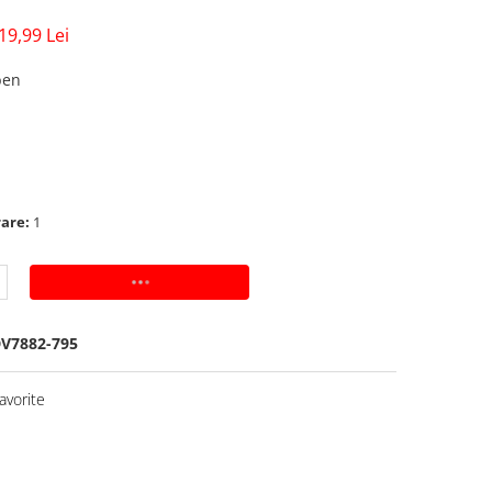
19,99 Lei
ben
rare:
1
ADAUGA IN COS
V7882-795
avorite