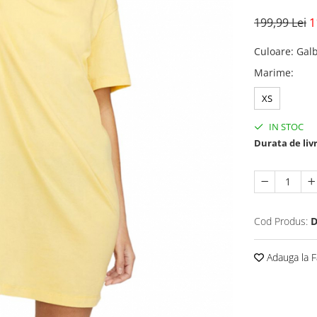
199,99 Lei
1
Culoare
:
Gal
Marime
:
XS
IN STOC
Durata de liv
Cod Produs:
D
Adauga la F