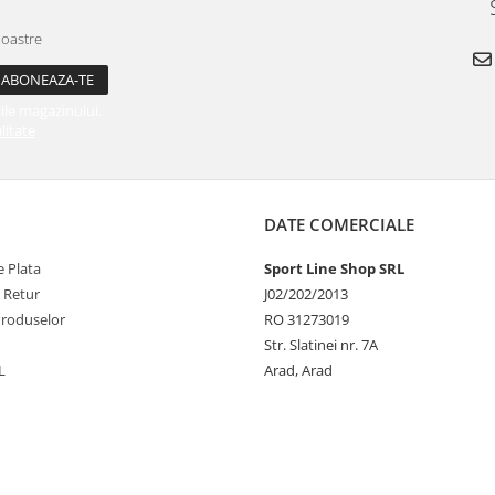
noastre
ile magazinului.
litate
DATE COMERCIALE
 Plata
Sport Line Shop SRL
e Retur
J02/202/2013
Produselor
RO 31273019
Str. Slatinei nr. 7A
L
Arad, Arad