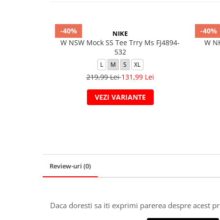
-40%
-40%
NIKE
W NSW Mock SS Tee Trry Ms FJ4894-
W NK
532
L
M
S
XL
219,99 Lei
131,99 Lei
VEZI VARIANTE
Review-uri
(0)
Daca doresti sa iti exprimi parerea despre acest 