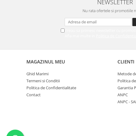
NEWSLETTER
Nu rata ofertele si promotiile 
Vreau sa primesc newsletter cu promoti
Afla mai multe in
Politica de Confidentia
MAGAZINUL MEU
CLIENTI
Ghid Marimi
Metode de
Termeni si Conditii
Politica d
Politica de Confidentialitate
Garantia 
Contact
ANPC
ANPC - SA