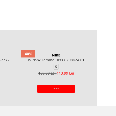
-40%
NIKE
lack -
W NSW Femme Drss CZ9842-601
S
189,99 Lei
113,99 Lei
ADAUGA IN COS