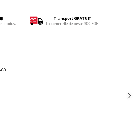
JI
Transport GRATUIT
ce produs.
La comenzile de peste 300 RON
-601