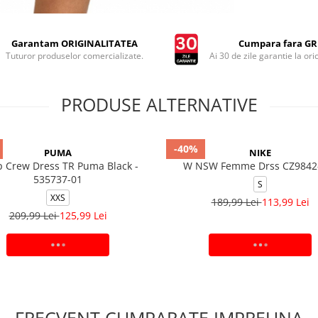
Garantam ORIGINALITATEA
Cumpara fara GRI
Tuturor produselor comercializate.
Ai 30 de zile garantie la ori
PRODUSE ALTERNATIVE
-40%
PUMA
NIKE
 Crew Dress TR Puma Black -
W NSW Femme Drss CZ9842
535737-01
S
XXS
189,99 Lei
113,99 Lei
209,99 Lei
125,99 Lei
ADAUGA IN COS
ADAUGA IN COS