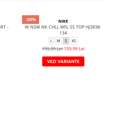
-20%
-40%
NIKE
RT -
W NSW NK CHLL WFL SS TOP HJ3838-
G Nsw Tee
134
L
M
S
XS
199,99 Lei
159,99 Lei
119
VEZI VARIANTE
V