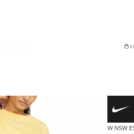
0,
W NSW ES