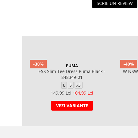
SCRIE UN REVIEW
-30%
-40%
PUMA
ESS Slim Tee Dress Puma Black -
W NSW
848349-01
L
S
XS
149,99 Lei
104,99 Lei
VEZI VARIANTE