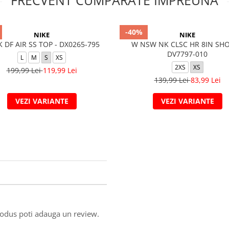
FRECVENT CUMPARATE IMPREUNA
-40%
NIKE
NIKE
 DF AIR SS TOP - DX0265-795
W NSW NK CLSC HR 8IN SHO
DV7797-010
L
M
S
XS
2XS
XS
199,99 Lei
119,99 Lei
139,99 Lei
83,99 Lei
VEZI VARIANTE
VEZI VARIANTE
produs poti adauga un review.