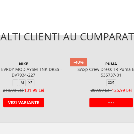
ALTI CLIENTI AU CUMPARAT
-40%
NIKE
PUMA
 EVRDY MOD AYSM TNK DRSS -
Swxp Crew Dress TR Puma B
DV7934-227
535737-01
L
M
XS
XXS
219,99 Lei
131,99 Lei
209,99 Lei
125,99 Lei
VEZI VARIANTE
ADAUGA IN COS