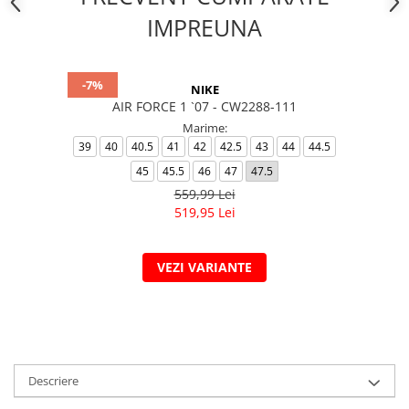
IMPREUNA
-7%
NIKE
AIR FORCE 1 `07 - CW2288-111
Marime:
39
40
40.5
41
42
42.5
43
44
44.5
45
45.5
46
47
47.5
559,99 Lei
519,95 Lei
VEZI VARIANTE
Descriere