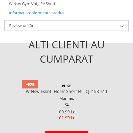
W Nsw Gym Vntg Pe Short
Informatii conformitate produs
Review-uri
(0)
ALTI CLIENTI AU
CUMPARAT
-40%
NIKE
W Nsw Essntl Flc Hr Short Ft - CJ2158-611
Marime:
XL
169,99 Lei
101,99 Lei