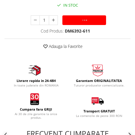
IN STOC
ADAUGA IN COS
Cod Produs:
DM6392-611
Adauga la Favorite
Livrare rapida in 24-48H
Garantam ORIGINALITATEA
In toate judetele din ROMANIA
Tuturor produselor comercializate.
Cumpara fara GRIJI
Transport GRATUIT
Ai 30 de zile garantie la orice
La comenzile de peste 300 RON
produs.
FRECVENT CUMPARATE