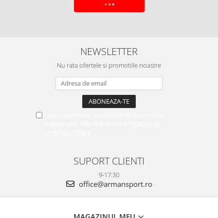
ADAUGA IN COS
NEWSLETTER
Nu rata ofertele si promotiile noastre
Vreau sa primesc newsletter cu promotiile
magazinului. Afla mai multe in
Politica de
Confidentialitate
SUPORT CLIENTI
9-17:30
office@armansport.ro
MAGAZINUL MEU