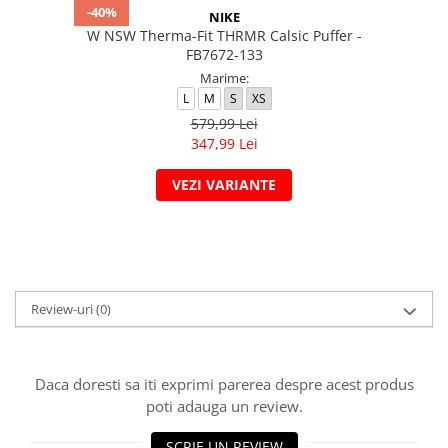
-40%
NIKE
W NSW Therma-Fit THRMR Calsic Puffer -
FB7672-133
Marime:
L
M
S
XS
579,99 Lei
347,99 Lei
VEZI VARIANTE
Review-uri
(0)
Daca doresti sa iti exprimi parerea despre acest produs
poti adauga un review.
SCRIE UN REVIEW