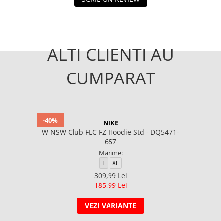
ALTI CLIENTI AU
CUMPARAT
-40%
NIKE
W NSW Club FLC FZ Hoodie Std - DQ5471-
657
Marime:
L
XL
309,99 Lei
185,99 Lei
VEZI VARIANTE