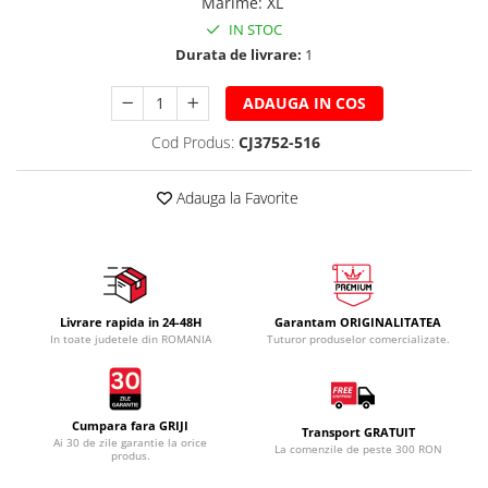
Marime
:
XL
IN STOC
Durata de livrare:
1
ADAUGA IN COS
Cod Produs:
CJ3752-516
Adauga la Favorite
Livrare rapida in 24-48H
Garantam ORIGINALITATEA
In toate judetele din ROMANIA
Tuturor produselor comercializate.
Cumpara fara GRIJI
Transport GRATUIT
Ai 30 de zile garantie la orice
La comenzile de peste 300 RON
produs.