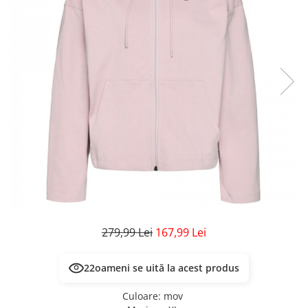
Veste
Pantaloni
Treninguri
Pantaloni scurți
Tricouri
Rochii/Fuste
Veste
Treninguri
Tricouri
Veste
279,99 Lei
167,99 Lei
22
oameni se uită la acest produs
Culoare
:
mov