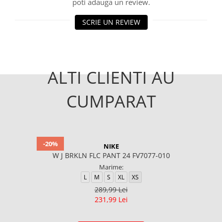
poti adauga un review.
SCRIE UN REVIEW
ALTI CLIENTI AU
CUMPARAT
-20%
NIKE
W J BRKLN FLC PANT 24 FV7077-010
Marime:
L
M
S
XL
XS
289,99 Lei
231,99 Lei