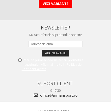
VEZI VARIANTE
NEWSLETTER
Nu rata ofertele si promotiile noastre
Vreau sa primesc newsletter cu promotiile
magazinului. Afla mai multe in
Politica de
Confidentialitate
SUPORT CLIENTI
9-17:30
office@armansport.ro