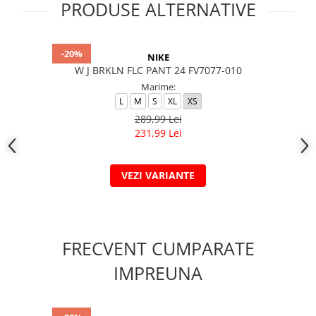
PRODUSE ALTERNATIVE
-20%
NIKE
W J BRKLN FLC PANT 24 FV7077-010
Marime:
L
M
S
XL
XS
289,99 Lei
231,99 Lei
VEZI VARIANTE
FRECVENT CUMPARATE
IMPREUNA