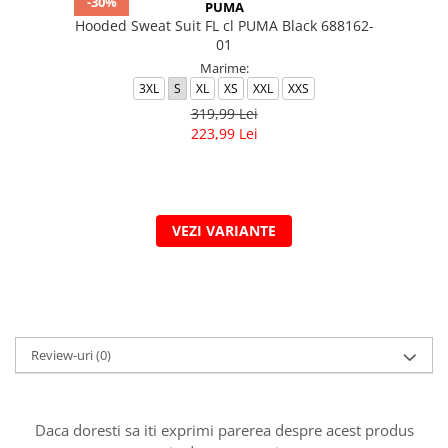
-30%
PUMA
Hooded Sweat Suit FL cl PUMA Black 688162-
01
Marime:
3XL
S
XL
XS
XXL
XXS
319,99 Lei
223,99 Lei
VEZI VARIANTE
Review-uri
(0)
Daca doresti sa iti exprimi parerea despre acest produs