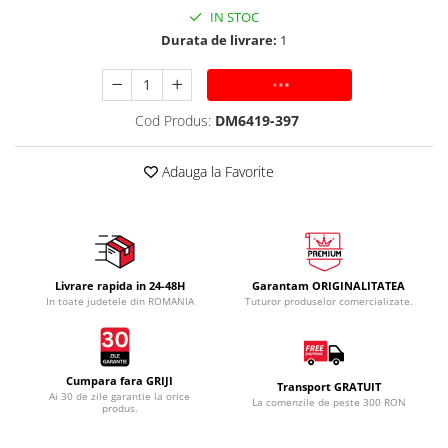
IN STOC
Durata de livrare:
1
ADAUGA IN COS
Cod Produs:
DM6419-397
Adauga la Favorite
Livrare rapida in 24-48H
Garantam ORIGINALITATEA
In toate judetele din ROMANIA
Tuturor produselor comercializate.
Cumpara fara GRIJI
Transport GRATUIT
Ai 30 de zile garantie la orice
La comenzile de peste 300 RON
produs.