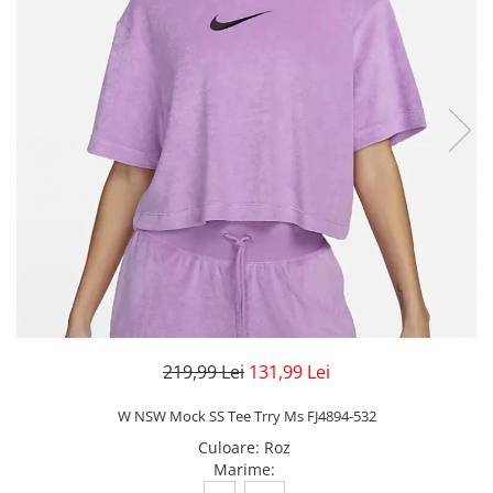
Veste
Pantaloni
Treninguri
Pantaloni scurți
Tricouri
Rochii/Fuste
Veste
Treninguri
Tricouri
Veste
219,99 Lei
131,99 Lei
W NSW Mock SS Tee Trry Ms FJ4894-532
Culoare
:
Roz
Marime
: