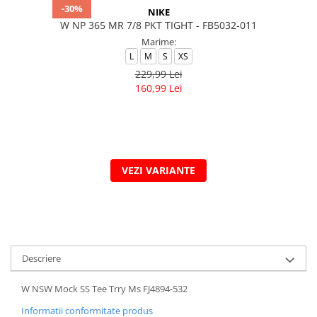
-30%
NIKE
W NP 365 MR 7/8 PKT TIGHT - FB5032-011
Marime:
L
M
S
XS
229,99 Lei
160,99 Lei
VEZI VARIANTE
Descriere
W NSW Mock SS Tee Trry Ms FJ4894-532
Informatii conformitate produs