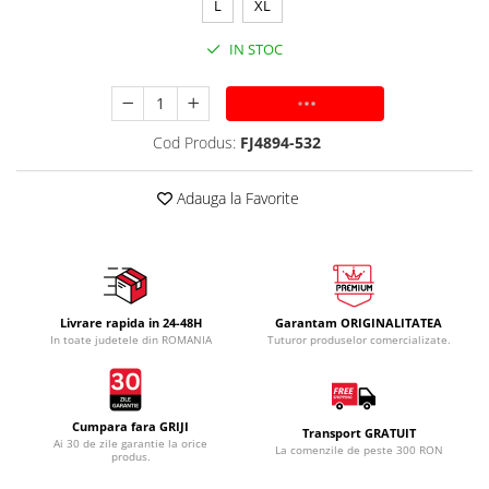
L
XL
IN STOC
ADAUGA IN COS
Cod Produs:
FJ4894-532
Adauga la Favorite
Livrare rapida in 24-48H
Garantam ORIGINALITATEA
In toate judetele din ROMANIA
Tuturor produselor comercializate.
Cumpara fara GRIJI
Transport GRATUIT
Ai 30 de zile garantie la orice
La comenzile de peste 300 RON
produs.