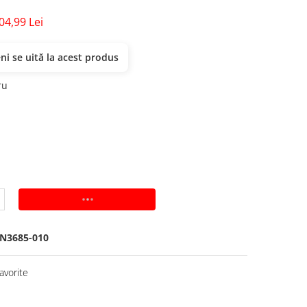
04,99 Lei
i se uită la acest produs
ru
ADAUGA IN COS
N3685-010
avorite