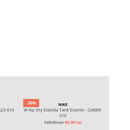
-30%
-40%
NIKE
623-010
W Np Dry Elastika Tank Essenti - CJ4089-
W NK C
010
129,99 Lei
90,99 Lei