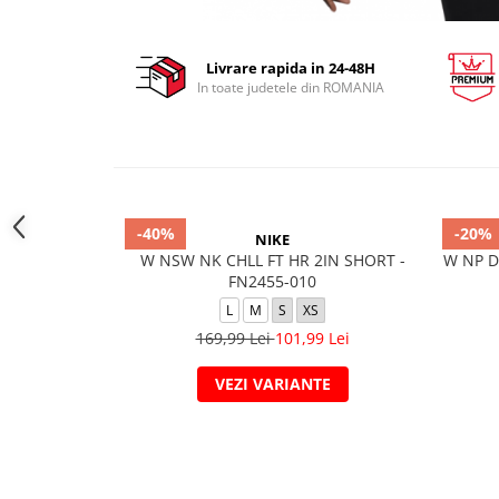
Livrare rapida in 24-48H
In toate judetele din ROMANIA
-40%
-20%
NIKE
W NSW NK CHLL FT HR 2IN SHORT -
W NP D
FN2455-010
L
M
S
XS
169,99 Lei
101,99 Lei
VEZI VARIANTE