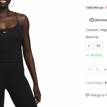
149,99 Lei
1
28
oamen
Culoare
:
neg
Marime
:
L
XS
IN STOC
Cod Produs:
F
Adauga la F