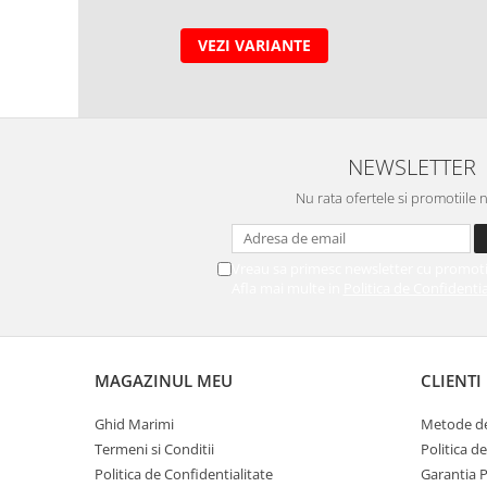
VEZI VARIANTE
NEWSLETTER
Nu rata ofertele si promotiile 
Vreau sa primesc newsletter cu promoti
Afla mai multe in
Politica de Confidentia
MAGAZINUL MEU
CLIENTI
Ghid Marimi
Metode de
Termeni si Conditii
Politica d
Politica de Confidentialitate
Garantia 