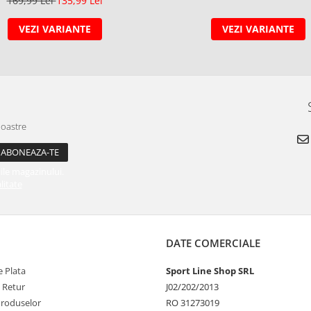
169,99 Lei
135,99 Lei
VEZI VARIANTE
VEZI VARIANTE
noastre
ile magazinului.
litate
DATE COMERCIALE
 Plata
Sport Line Shop SRL
e Retur
J02/202/2013
Produselor
RO 31273019