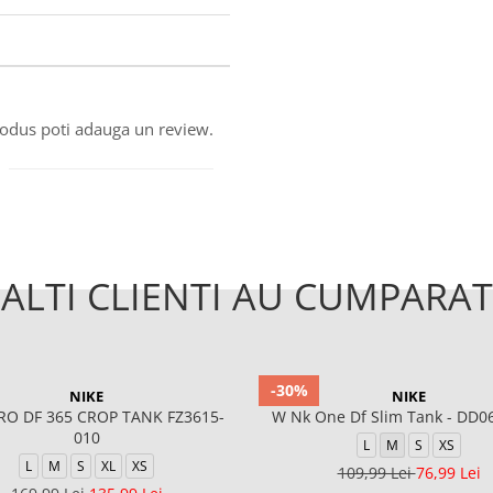
produs poti adauga un review.
ALTI CLIENTI AU CUMPARAT
-30%
NIKE
NIKE
RO DF 365 CROP TANK FZ3615-
W Nk One Df Slim Tank - DD0
010
L
M
S
XS
L
M
S
XL
XS
109,99 Lei
76,99 Lei