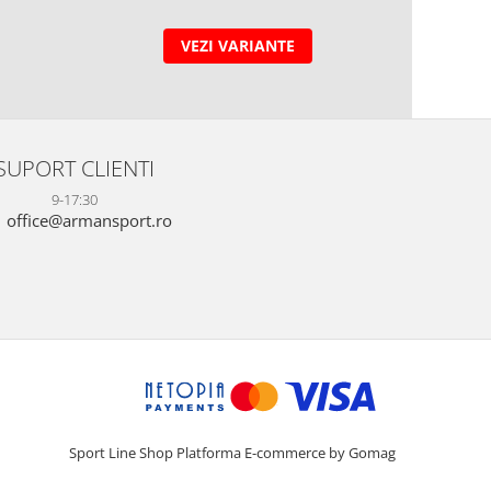
1
VEZI VARIANTE
SUPORT CLIENTI
9-17:30
office@armansport.ro
Sport Line Shop
Platforma E-commerce by Gomag