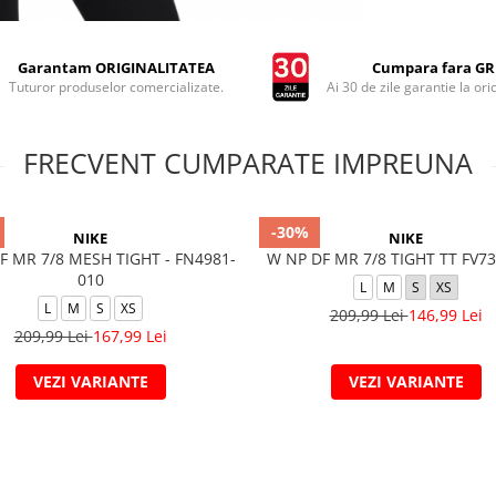
Garantam ORIGINALITATEA
Cumpara fara GRI
Tuturor produselor comercializate.
Ai 30 de zile garantie la ori
FRECVENT CUMPARATE IMPREUNA
-30%
NIKE
NIKE
F MR 7/8 MESH TIGHT - FN4981-
W NP DF MR 7/8 TIGHT TT FV7
010
L
M
S
XS
L
M
S
XS
209,99 Lei
146,99 Lei
209,99 Lei
167,99 Lei
VEZI VARIANTE
VEZI VARIANTE