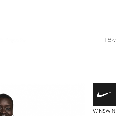
0,
W NSW N