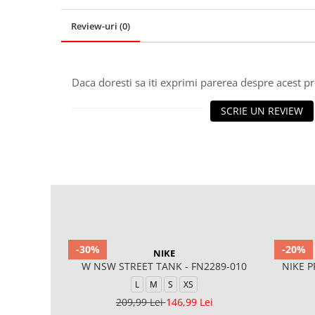
Review-uri
(0)
Daca doresti sa iti exprimi parerea despre acest 
SCRIE UN REVIEW
-30%
-20%
NIKE
W NSW STREET TANK - FN2289-010
NIKE P
L
M
S
XS
209,99 Lei
146,99 Lei