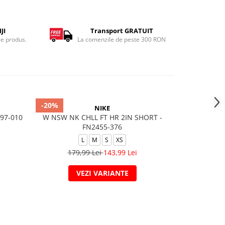
JI
Transport GRATUIT
ce produs.
La comenzile de peste 300 RON
-20%
-43%
NIKE
397-010
W NSW NK CHLL FT HR 2IN SHORT -
T-Shi
FN2455-376
L
M
S
XS
89
179,99 Lei
143,99 Lei
VEZI VARIANTE
V