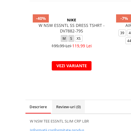
-40%
-7%
NIKE
W NSW ESSNTL SS DRESS TSHRT -
AI
DV7882-795
39
4
M
S
XS
44
199,99 Lei
119,99 Lei
VEZI VARIANTE
Descriere
Review-uri
(0)
W NSW TEE ESSNTL SLIM CRP LBR
Informatii conformitate produs