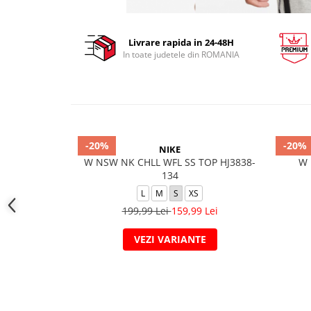
Livrare rapida in 24-48H
In toate judetele din ROMANIA
-20%
-20%
NIKE
W NSW NK CHLL WFL SS TOP HJ3838-
W 
134
L
M
S
XS
199,99 Lei
159,99 Lei
VEZI VARIANTE