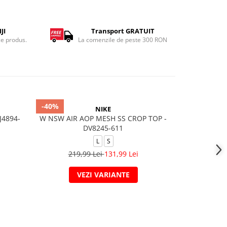
JI
Transport GRATUIT
ce produs.
La comenzile de peste 300 RON
-40%
-40%
NIKE
J4894-
W NSW AIR AOP MESH SS CROP TOP -
M J TS
DV8245-611
L
S
279,
219,99 Lei
131,99 Lei
VEZI VARIANTE
V