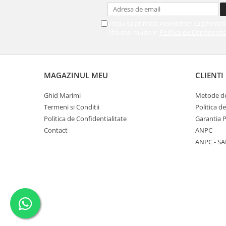
Vreau sa primesc newsletter cu promoti
Afla mai multe in
Politica de Confidentia
MAGAZINUL MEU
CLIENTI
Ghid Marimi
Metode de
Termeni si Conditii
Politica d
Politica de Confidentialitate
Garantia 
Contact
ANPC
ANPC - SA