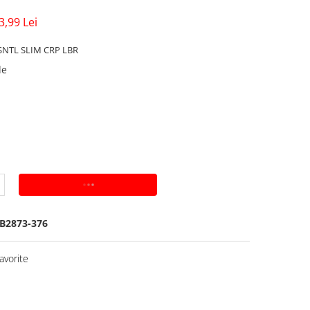
3,99 Lei
SNTL SLIM CRP LBR
de
ADAUGA IN COS
B2873-376
avorite