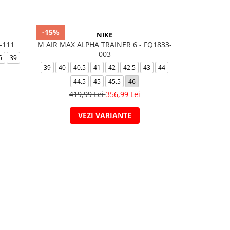
-15%
-20%
NIKE
-111
M AIR MAX ALPHA TRAINER 6 - FQ1833-
WMNS AIR J
003
5
39
36
36.5
39
40
40.5
41
42
42.5
43
44
929,
44.5
45
45.5
46
419,99 Lei
356,99 Lei
VEZI VARIANTE
V