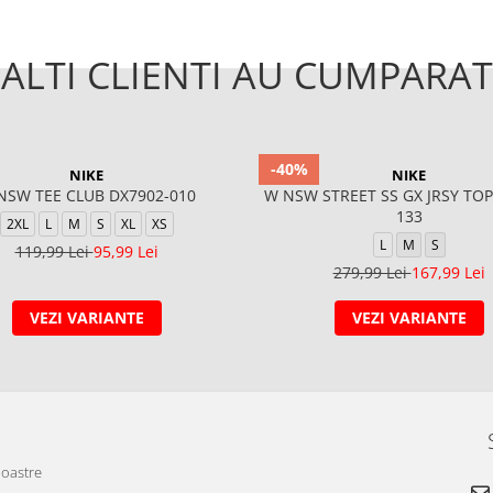
ALTI CLIENTI AU CUMPARAT
-40%
NIKE
NIKE
NSW TEE CLUB DX7902-010
W NSW STREET SS GX JRSY TOP
133
2XL
L
M
S
XL
XS
L
M
S
119,99 Lei
95,99 Lei
279,99 Lei
167,99 Lei
VEZI VARIANTE
VEZI VARIANTE
noastre