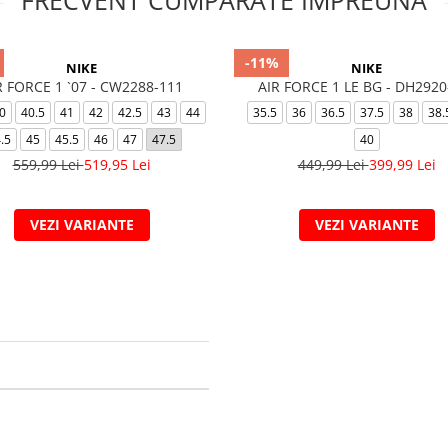
FRECVENT CUMPARATE IMPREUNA
-11%
NIKE
NIKE
R FORCE 1 `07 - CW2288-111
AIR FORCE 1 LE BG - DH2920
0
40.5
41
42
42.5
43
44
35.5
36
36.5
37.5
38
38.
.5
45
45.5
46
47
47.5
40
559,99 Lei
519,95 Lei
449,99 Lei
399,99 Lei
VEZI VARIANTE
VEZI VARIANTE