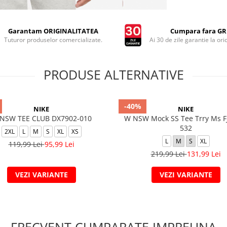
Garantam ORIGINALITATEA
Cumpara fara GRI
Tuturor produselor comercializate.
Ai 30 de zile garantie la ori
PRODUSE ALTERNATIVE
-40%
NIKE
NIKE
NSW TEE CLUB DX7902-010
W NSW Mock SS Tee Trry Ms F
532
2XL
L
M
S
XL
XS
L
M
S
XL
119,99 Lei
95,99 Lei
219,99 Lei
131,99 Lei
VEZI VARIANTE
VEZI VARIANTE