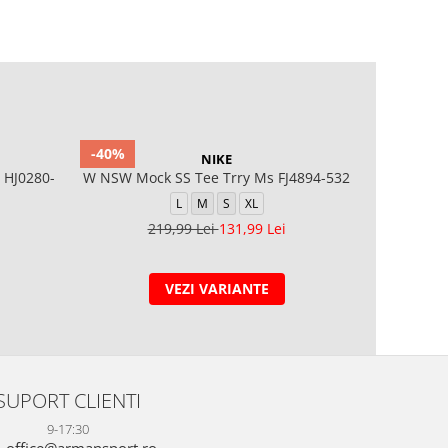
-40%
-40%
NIKE
 HJ0280-
W NSW Mock SS Tee Trry Ms FJ4894-532
W NSW AI
L
M
S
XL
219,99 Lei
131,99 Lei
2
VEZI VARIANTE
SUPORT CLIENTI
9-17:30