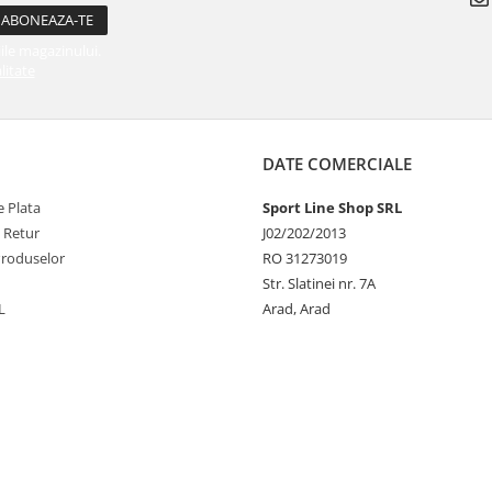
ile magazinului.
litate
DATE COMERCIALE
 Plata
Sport Line Shop SRL
e Retur
J02/202/2013
Produselor
RO 31273019
Str. Slatinei nr. 7A
L
Arad, Arad