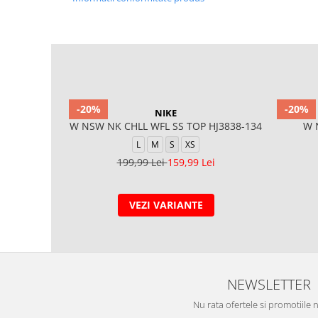
-20%
-20%
NIKE
W NSW NK CHLL WFL SS TOP HJ3838-134
W 
L
M
S
XS
199,99 Lei
159,99 Lei
VEZI VARIANTE
NEWSLETTER
Nu rata ofertele si promotiile 