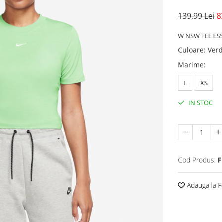
139,99 Lei
8
W NSW TEE ES
Culoare
:
Ver
Marime
:
L
XS
IN STOC
Cod Produs:
F
Adauga la F